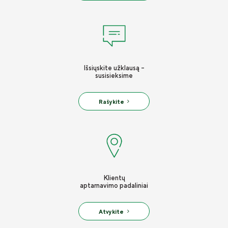
Apie mus
Valdyba ir stebėtojų taryba
Tvarumas
Išsiųskite užklausą -
Teisinė informacija
susisieksime
Finansinė informacija
Rašykite
Draudimo tarpininkų sąrašas
Karjera
Draudimo taisyklės
Susisiekite
Klientų
aptarnavimo padaliniai
Atvykite