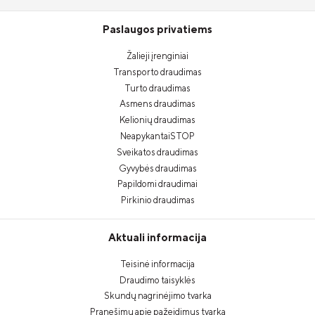
Paslaugos privatiems
Žalieji įrenginiai
Transporto draudimas
Turto draudimas
Asmens draudimas
Kelionių draudimas
NeapykantaiSTOP
Sveikatos draudimas
Gyvybės draudimas
Papildomi draudimai
Pirkinio draudimas
Aktuali informacija
Teisinė informacija
Draudimo taisyklės
Skundų nagrinėjimo tvarka
Pranešimų apie pažeidimus tvarka