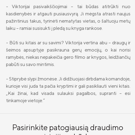
- Viktorijai pasivaikščiojimai – tai būdas atitrūkti nuo
Draudimo tarpininkų sąrašas
Greta Dulevičienė
kasdienybės ir atgauti pusiausvyrą. Ji mėgsta atrasti naujus
Karjera
Vilma Semionovaitė-Railan
pažintinius takus, tyrinėti nematytas vietas, o šaltuoju metų
laiku – ramiai susisukti į pledą su knyga rankose.
Draudimo taisyklės
Justinas Muravskis
Susisiekite
- Būti su kitais ar su savimi? Viktorija vertina abu – draugų ir
Žygimantas Petrauskas
šeimos apsuptyje pasikrauna gerų emocijų, o kai norisi
ramybės, niekas nepakeičia gero filmo ar knygos, leidžiančių
Simona Vaicekavičiūtė
pabūti su savo mintimis.
Viktorija Ilčiukaitė
- Stiprybė slypi žmonėse. Ji didžiuojasi dirbdama komandoje,
Julija Judickienė
kurioje visi juda ta pačia kryptimi ir gali pasikliauti vieni kitais.
„Kai žinai, kad visada sulauksi pagalbos, supranti – esi
Polina Čičinskienė
tinkamoje vietoje.“
Dalia Repšienė
Skaistė Jonaitytė
Pasirinkite patogiausią draudimo
Vaidotas Kilkus