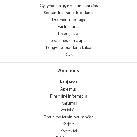
Gydymo įstaigų ir vaistinių sąrašas
Seesam Insurance klientams
Duomenų apsauga
Partneriams
ES projektai
Svetainės žemėlapis
Lengvai suprantama kalba
DUK
Apie mus
Naujienos
Apie mus
Finansinė informacija
Tvarumas
Vertybės
Draudimo tarpininkų sąrašas
Karjera
Kontaktai