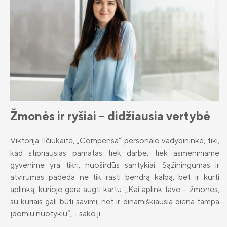
Barbara Kinderevičienė
II pensijų pakopa: likti ar išlipti?
Airidas Šiaulys
Investicinis gyvybės draudimas
Sigita Ažusienienė
Investavimo kryptys
Ligita Januševičienė
Kas yra investavimas?
Laura Šeduikytė - Koiro
Rizikų draudimas
ADB „Compensa Vienna Insurance
Group“ kontaktai
Žmonės ir ryšiai – didžiausia vertybė
Draudimas nuo vėžinių susirgimų
Erika Mikulskytė
„OncoDrop“
Naujienos
„Compensa Life Vienna Insurance Group
Dovilė Miliūnienė
SE“ Lietuvos filialo kontaktai
Viktorija Ilčiukaitė, „Compensa“ personalo vadybininkė, tiki,
Pensinio anuiteto draudimas
Apie mus
kad stipriausias pamatas tiek darbe, tiek asmeniniame
Ernestas Pavlovskis
Papildomi draudimai
Valdyba ir stebėtojų taryba
gyvenime yra tikri, nuoširdūs santykiai. Sąžiningumas ir
atvirumas padeda ne tik rasti bendrą kalbą, bet ir kurti
Karolis Našlėnas
Gyvybės draudimo klientų DUK
Tvarumas
aplinką, kurioje gera augti kartu. „Kai aplink tave – žmonės,
Milda Žymantė
„Compensa Life“ esminė informacija
Teisinė informacija
su kuriais gali būti savimi, net ir dinamiškiausia diena tampa
draudėjui
įdomiu nuotykiu“, – sako ji.
Jurga Bareikienė
Finansinė informacija