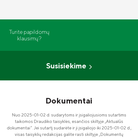
Turite papildomų
klausimų?
Susisiekime
Dokumentai
Nuo 2025-01-02 d. sudarytoms ir įsigaliojusioms sutartims
taikomos Draudiko taisyklės, esančios skiltyje „Aktualūs
dokumentai“. Jei sutartį sudarėte ir ji įsigaliojo iki 2025-01-02 d.,
visas taisyklių redakcijas galite rasti skiltyje „Dokumentų