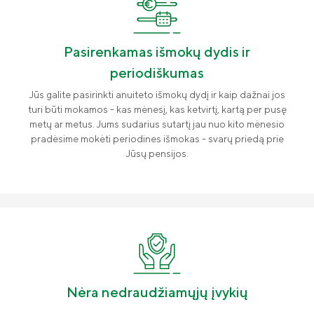
Draudimo tarpininkų sąrašas
Karjera
Pasirenkamas išmokų dydis ir
periodiškumas
Draudimo taisyklės
Jūs galite pasirinkti anuiteto išmokų dydį ir kaip dažnai jos
Susisiekite
turi būti mokamos - kas mėnesį, kas ketvirtį, kartą per pusę
metų ar metus. Jums sudarius sutartį jau nuo kito mėnesio
pradėsime mokėti periodines išmokas - svarų priedą prie
Jūsų pensijos.
Nėra nedraudžiamųjų įvykių