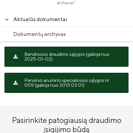
archyvas“.
Aktualūs dokumentai
Dokumentų archyvas
Bendrosios draudimo sąlygos (galioja nuo
2025-01-02)
Pensinio anuiteto specialiosios sąlygos nr.
009 (galioja nuo 2015 03 01)
Pasirinkite patogiausią draudimo
įsigijimo būdą