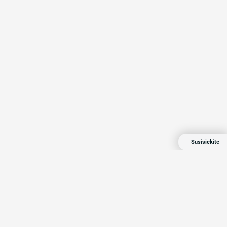
Susisiekite
Compensa 2024 Visos teisės saugomos
Privatumo politika