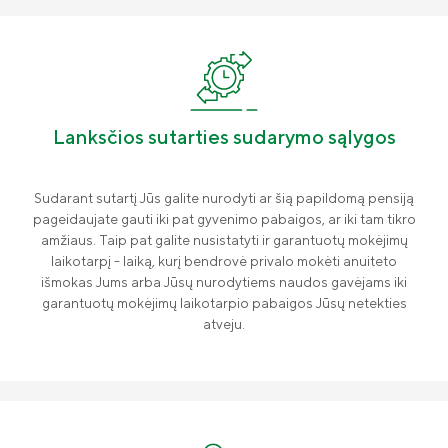
Lanksčios sutarties sudarymo sąlygos
Sudarant sutartį Jūs galite nurodyti ar šią papildomą pensiją
ADB „Compensa Vienna Insurance
pageidaujate gauti iki pat gyvenimo pabaigos, ar iki tam tikro
Group“ kontaktai
amžiaus. Taip pat galite nusistatyti ir garantuotų mokėjimų
Naujienos
„Compensa Life Vienna Insurance Group
laikotarpį - laiką, kurį bendrovė privalo mokėti anuiteto
SE“ Lietuvos filialo kontaktai
išmokas Jums arba Jūsų nurodytiems naudos gavėjams iki
Apie mus
garantuotų mokėjimų laikotarpio pabaigos Jūsų netekties
atveju.
Valdyba ir stebėtojų taryba
Tvarumas
Teisinė informacija
Finansinė informacija