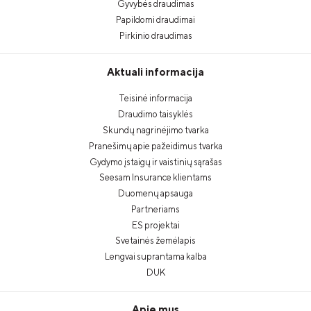
Gyvybės draudimas
Papildomi draudimai
Pirkinio draudimas
Aktuali informacija
Teisinė informacija
Draudimo taisyklės
Skundų nagrinėjimo tvarka
Pranešimų apie pažeidimus tvarka
Gydymo įstaigų ir vaistinių sąrašas
Seesam Insurance klientams
Duomenų apsauga
Partneriams
ES projektai
Svetainės žemėlapis
Lengvai suprantama kalba
DUK
Apie mus