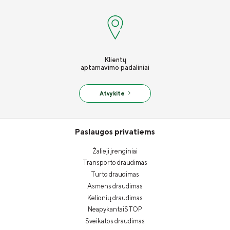
Klientų
aptarnavimo padaliniai
Atvykite
Paslaugos privatiems
Žalieji įrenginiai
Transporto draudimas
Turto draudimas
Asmens draudimas
Kelionių draudimas
NeapykantaiSTOP
Sveikatos draudimas