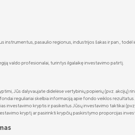
us instrumentus, pasaulio regionus, industrijos šakas ir pan., todėl 
ją valdo profesionalai, turintys ilgalaikę investavimo patirtį.
timi, Jūs dalyvaujate didelėse vertybinių popierių (pvz. akcijų) r
i fondai reguliariai skelbia informaciją apie fondo veiklos rezulta
elias investavimo kryptis ir pasikeitus Jūsų investavimo taktikai (p
stavimo kryptį ar pasirinkti krypčių paskirstymo proporcijas investi
imas