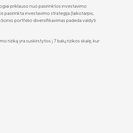
esiogiai priklauso nuo pasirinktos investavimo
is pasirinkta investavimo strategija (laikotarpis,
esticinio portfelio diversifikavimas padeda valdyti
iziką yra suskirstytos į 7 balų rizikos skalę, kur