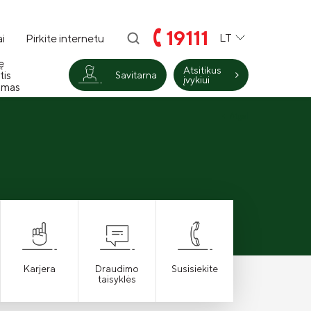
19111
LT
i
Pirkite internetu
ę
Atsitikus
tis
Savitarna
įvykiui
imas
Atgal
Karjera
Draudimo
Susisiekite
taisyklės