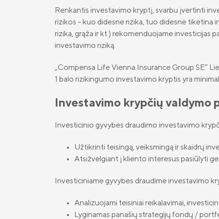
Renkantis investavimo kryptį, svarbu įvertinti inves
rizikos - kuo didesnė rizika, tuo didesnė tikėtina i
rizika, grąža ir kt.) rekomenduojame investicijas pa
investavimo riziką.
„Compensa Life Vienna Insurance Group SE“ Lietuvo
1 balo rizikingumo investavimo kryptis yra minimali
Investavimo krypčių valdymo p
Investicinio gyvybės draudimo investavimo krypči
Užtikrinti teisingą, veiksmingą ir skaidrų in
Atsižvelgiant į kliento interesus pasiūlyti g
Investiciniame gyvybės draudime investavimo kryp
Analizuojami teisiniai reikalavimai, investic
Lyginamas panašių strategijų fondų / portfeli