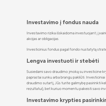
Investavimo į fondus nauda
Investavimo rizika išskaidoma investuojant į įvairi
akcijas ar obligacijas.
Investicinius fondus pagal fondo nustatytą strategi
Lengva investuoti ir stebėti
Susiedami savo draudimo įmoką su investicine kryp
paprastai sunku arba brangu pakliūti. Investicinia
draudimo sutartį, Jūs turite galimybę pasirinkti k
rezultatui), bet kuriuo momentu pakeisti savo inve
Investavimo krypties pasirink