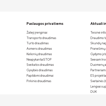
Paslaugos privatiems
Aktuali 
Žalieji įrenginiai
Teisinė inf
Transporto draudimas
Draudimo ta
Turto draudimas
Skundų nag
Asmens draudimas
Pranešimų 
Kelionių draudimas
Gydymo įstai
NeapykantaiSTOP
Seesam Ins
Sveikatos draudimas
Duomenų a
Gyvybės draudimas
Partneriam
Papildomi draudimai
ES projekta
Pirkinio draudimas
Svetainės 
Lengvai su
DUK