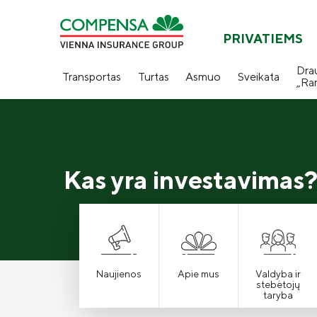
PRIVATIEMS
Dra
Transportas
Turtas
Asmuo
Sveikata
„Ra
Titulinis
PRIVATIEMS
Produktai
Gyvybės draudimas ir kaupi
Kas yra investavimas
Naujienos
Apie mus
Valdyba ir
stebėtojų
taryba