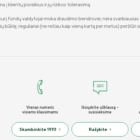
 į klientų poreikius ir jų rizikos toleravimą.
urį fondų valdytojai moka draudimo bendrovei, nėra svarbiausias 
ūklę, reguliariai (ne rečiau kaip vieną kartą per metus) peržiūri siū
Vienas numeris
Išsiųskite užklausą -
visiems klausimams
susisieksime
Skambinkite 19111
Rašykite