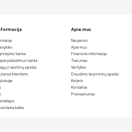
informacija
Apie mus
ormacija
Naujienos
isyklės
Apie mus
rinėjimo tvarka
Finansinė informacija
apie pažeidimus tvarka
Tvarumas
gų ir vaistinių sąrašas
Vertybės
urance klientams
Draudimo tarpininkų sąrašas
psauga
Karjera
s
Kontaktai
i
Prieinamumas
žemėlapis
prantama kalba