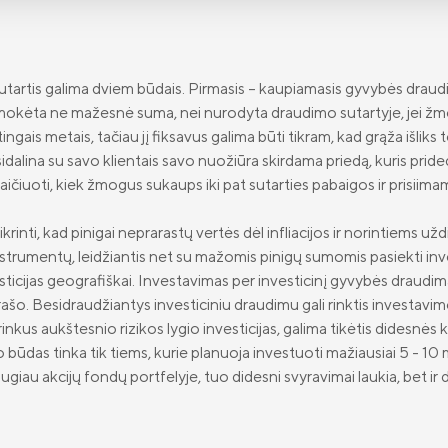
sutartis galima dviem būdais. Pirmasis – kaupiamasis gyvybės drau
išmokėta ne mažesnė suma, nei nurodyta draudimo sutartyje, jei žmo
is metais, tačiau jį fiksavus galima būti tikram, kad grąža išliks tokia
sidalina su savo klientais savo nuožiūra skirdama priedą, kuris pr
aičiuoti, kiek žmogus sukaups iki pat sutarties pabaigos ir prisiimama
rinti, kad pinigai neprarastų vertės dėl infliacijos ir norintiems uždi
instrumentų, leidžiantis net su mažomis pinigų sumomis pasiekti inv
nvesticijas geografiškai. Investavimas per investicinį gyvybės draud
rašo. Besidraudžiantys investiciniu draudimu gali rinktis investavimo 
pasirinkus aukštesnio rizikos lygio investicijas, galima tikėtis dides
 būdas tinka tik tiems, kurie planuoja investuoti mažiausiai 5 - 10 
ugiau akcijų fondų portfelyje, tuo didesni svyravimai laukia, bet ir