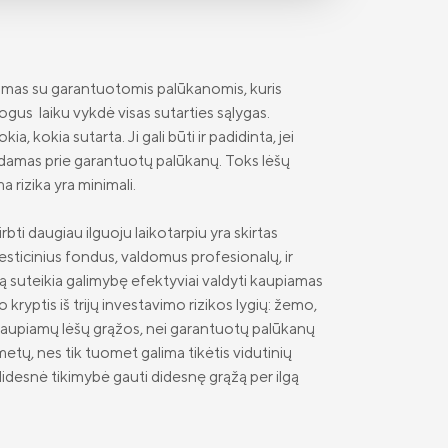
dimas su garantuotomis palūkanomis, kuris
gus laiku vykdė visas sutarties sąlygas.
, kokia sutarta. Ji gali būti ir padidinta, jei
idedamas prie garantuotų palūkanų. Toks lėšų
 rizika yra minimali.
rbti daugiau ilguoju laikotarpiu yra skirtas
esticinius fondus, valdomus profesionalų, ir
imą suteikia galimybę efektyviai valdyti kaupiamas
kryptis iš trijų investavimo rizikos lygių: žemo,
nės kaupiamų lėšų grąžos, nei garantuotų palūkanų
metų, nes tik tuomet galima tikėtis vidutinių
 didesnė tikimybė gauti didesnę grąžą per ilgą