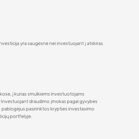
investicija yra saugesnė nei investuojant į atskiras
inkose, į kurias smulkiems investuotojams
tus. Investuojant draudimo įmokas pagal gyvybės
vz. pablogėjus pasirinktos krypties investavimo
cijų portfelyje.