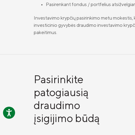
Pasirenkant fondus / portfelius atsižvelgiama
Investavimo krypčių pasirinkimo metu mokestis, k
investicinio gyvybės draudimo investavimo krypčių b
pakeitimus.
Pasirinkite
patogiausią
draudimo
įsigijimo būdą