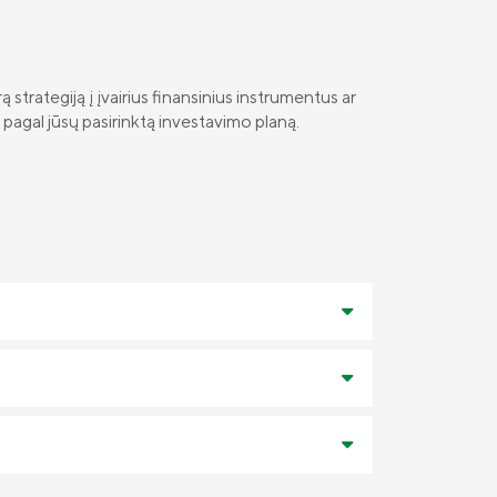
strategiją į įvairius finansinius instrumentus ar
pagal jūsų pasirinktą investavimo planą.