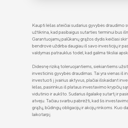
Kaupti lėšas ateičiai sudarius gyvybės draudimo 
užtikrina, kad pasibaigus sutarties terminui bus 
Garantuojamų palūkanų grąžos dydis keičiasi skirtinga
bendrovė uždirba daugiau iš savo investicijų ir pa
valdymas patrauklus todėl, kad galima tiksliai apsk
Didesnę riziką toleruojantiems, siekiantiems užsitik
investicinis gyvybės draudimas. Tai yra vienas iš 
investuoti į įvairius aktyvus, plačiai išskaidant i
lėšas, pasirinkus iš plataus investavimo krypčių są
vidutinio ir aukšto. Sudarius ilgalaikę sutartį ir 
atveju. Tačiau svarbu pabrėžti, kad šis investavimo
grąžų, būdingų obligacijų ir akcijų rinkoms. Kuo da
laikotarpį.