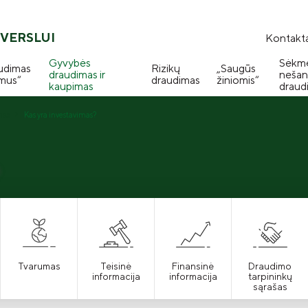
VERSLUI
Kontakta
Gyvybės
Sėkm
udimas
Rizikų
„Saugūs
draudimas ir
nešan
mus“
draudimas
žiniomis“
kaupimas
draud
mas
Kas yra investavimas?
?
Tvarumas
Teisinė
Finansinė
Draudimo
informacija
informacija
tarpininkų
sąrašas