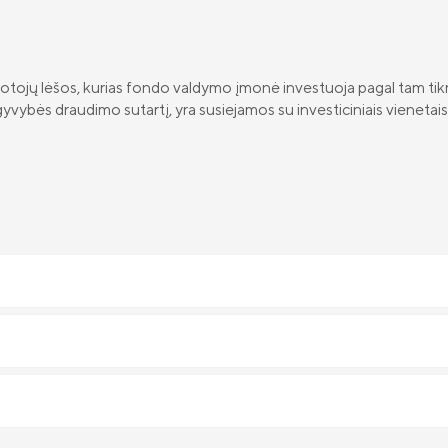
uotojų lėšos, kurias fondo valdymo įmonė investuoja pagal tam tikrą 
vybės draudimo sutartį, yra susiejamos su investiciniais vienetais 