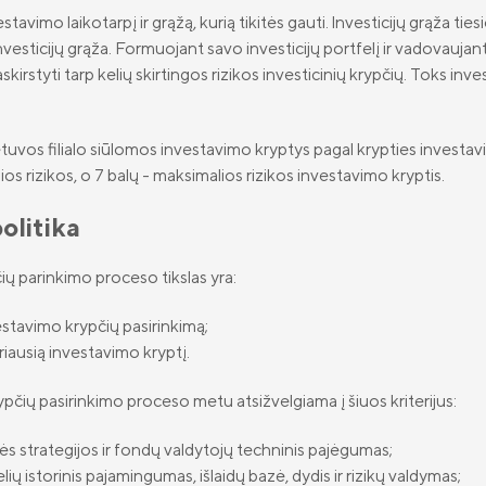
tavimo laikotarpį ir grąžą, kurią tikitės gauti. lnvesticijų grąža ti
nvesticijų grąža. Formuojant savo investicijų portfelį ir vadovaujant
skirstyti tarp kelių skirtingos rizikos investicinių krypčių. Toks inv
s filialo siūlomos investavimo kryptys pagal krypties investavimo r
os rizikos, o 7 balų - maksimalios rizikos investavimo kryptis.
olitika
ų parinkimo proceso tikslas yra:
vestavimo krypčių pasirinkimą;
eriausią investavimo kryptį.
čių pasirinkimo proceso metu atsižvelgiama į šiuos kriterijus:
inės strategijos ir fondų valdytojų techninis pajėgumas;
ų istorinis pajamingumas, išlaidų bazė, dydis ir rizikų valdymas;