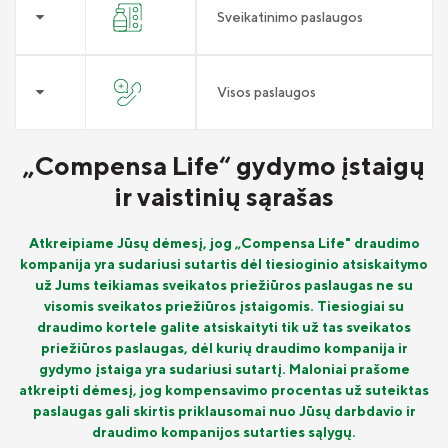
Sveikatinimo paslaugos
Visos paslaugos
„Compensa Life“ gydymo įstaigų
ir vaistinių sąrašas
Atkreipiame Jūsų dėmesį, jog „Compensa Life" draudimo
kompanija yra sudariusi sutartis dėl tiesioginio atsiskaitymo
už Jums teikiamas sveikatos priežiūros paslaugas ne su
visomis sveikatos priežiūros įstaigomis. Tiesiogiai su
draudimo kortele galite atsiskaityti tik už tas sveikatos
priežiūros paslaugas, dėl kurių draudimo kompanija ir
gydymo įstaiga yra sudariusi sutartį. Maloniai prašome
atkreipti dėmesį, jog kompensavimo procentas už suteiktas
paslaugas gali skirtis priklausomai nuo Jūsų darbdavio ir
draudimo kompanijos sutarties sąlygų.