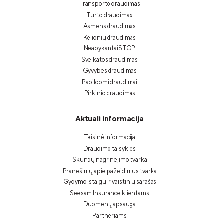
Transporto draudimas
Turto draudimas
Asmens draudimas
Kelionių draudimas
NeapykantaiSTOP
Sveikatos draudimas
Gyvybės draudimas
Papildomi draudimai
Pirkinio draudimas
Aktuali informacija
Teisinė informacija
Draudimo taisyklės
Skundų nagrinėjimo tvarka
Pranešimų apie pažeidimus tvarka
Gydymo įstaigų ir vaistinių sąrašas
Seesam Insurance klientams
Duomenų apsauga
Partneriams