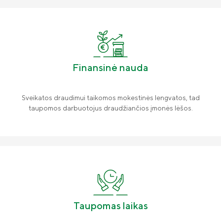
Gyvybės draudimo klientų DUK
Tvarumas
„Compensa Life“ esminė informacija
Teisinė informacija
draudėjui
Finansinė informacija
Finansinė nauda
Draudimo tarpininkų sąrašas
Karjera
Sveikatos draudimui taikomos mokestinės lengvatos, tad
Draudimo taisyklės
taupomos darbuotojus draudžiančios įmonės lėšos.
Susisiekite
Taupomas laikas