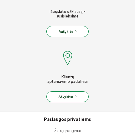
Išsiųskite užklausą -
susisieksime
Rašykite
Klientų
aptarnavimo padaliniai
Atvykite
Paslaugos privatiems
Žalieji įrenginiai