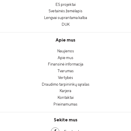
ES projektai
Svetainės žemėlapis
Lengvai suprantama kalba
DUK
Apie mus
Naujienos
Apie mus
Finansinė informacija
Tvarumas
Vertybės
Draudimo tarpininkų sąrašas
Karjera
Kontaktai
Prieinamumas
Sekite mus