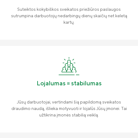
Suteiktos kokybiškos sveikatos priežiūros paslaugos
sutrumpina darbuotojų nedarbingų dienų skaičių net keletą
kartų.
Lojalumas = stabilumas
Jūsų darbuotojai, vertindami šią papildomą sveikatos
draudimo naudą, išlieka motyvuoti ir lojalūs Jūsų įmonei. Tai
užtikrina įmonės stabilią veiklą.