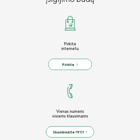
Draudimo tarpininkų sąrašas
Karjera
Draudimo taisyklės
Susisiekite
Pirkite
internetu
Pirkite
Vienas numeris
visiems klausimams
Skambinkite 19111