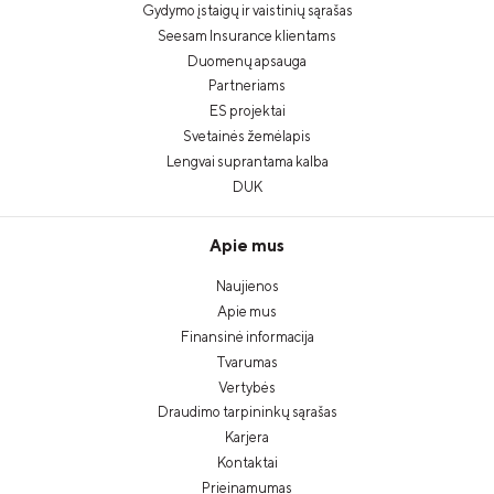
Gydymo įstaigų ir vaistinių sąrašas
Seesam Insurance klientams
Duomenų apsauga
Partneriams
ES projektai
Svetainės žemėlapis
Lengvai suprantama kalba
DUK
Apie mus
Naujienos
Apie mus
Finansinė informacija
Tvarumas
Vertybės
Draudimo tarpininkų sąrašas
Karjera
Kontaktai
Prieinamumas