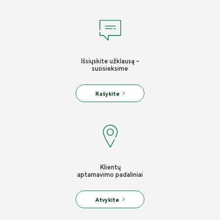
Išsiųskite užklausą -
susisieksime
Rašykite
Klientų
aptarnavimo padaliniai
Atvykite