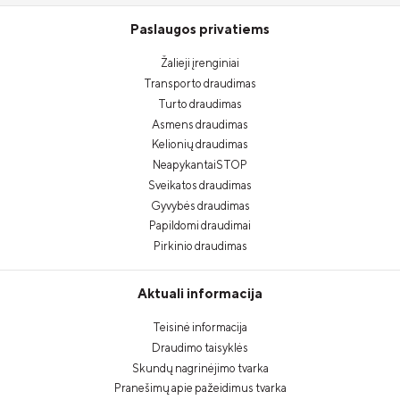
Paslaugos privatiems
Žalieji įrenginiai
Transporto draudimas
Turto draudimas
Asmens draudimas
Kelionių draudimas
NeapykantaiSTOP
Sveikatos draudimas
Gyvybės draudimas
Papildomi draudimai
Pirkinio draudimas
Aktuali informacija
Teisinė informacija
Draudimo taisyklės
Skundų nagrinėjimo tvarka
Pranešimų apie pažeidimus tvarka