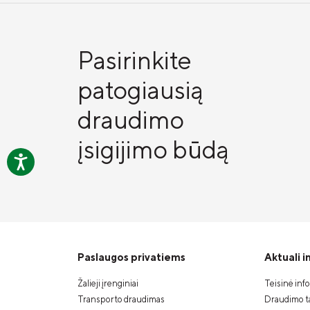
Pasirinkite
patogiausią
draudimo
įsigijimo būdą
Paslaugos privatiems
Aktuali 
Žalieji įrenginiai
Teisinė inf
Transporto draudimas
Draudimo ta