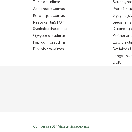
Turto draudimas
Skundų nag
Asmens draudimas
Pranešimų 
Kelionių draudimas
Gydymo įstai
NeapykantaiSTOP
Seesam Ins
Sveikatos draudimas
Duomenų a
Gyvybės draudimas
Partneriam
Papildomi draudimai
ES projekta
Pirkinio draudimas
Svetainės 
Lengvai su
DUK
Compensa 2024 Visos teisės saugomos