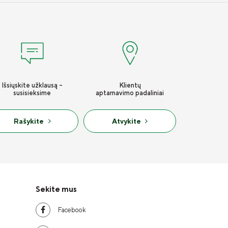
Išsiųskite užklausą -
Klientų
susisieksime
aptarnavimo padaliniai
Rašykite
Atvykite
Sekite mus
Facebook