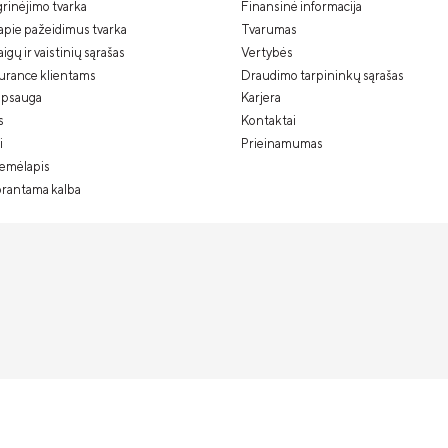
rinėjimo tvarka
Finansinė informacija
apie pažeidimus tvarka
Tvarumas
gų ir vaistinių sąrašas
Vertybės
urance klientams
Draudimo tarpininkų sąrašas
psauga
Karjera
s
Kontaktai
i
Prieinamumas
žemėlapis
prantama kalba