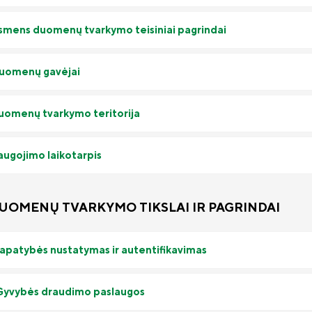
Asmens duomenų tvarkymo teisiniai pagrindai
Duomenų gavėjai
Duomenų tvarkymo teritorija
Saugojimo laikotarpis
DUOMENŲ TVARKYMO TIKSLAI IR PAGRINDAI
 Tapatybės nustatymas ir autentifikavimas
 Gyvybės draudimo paslaugos