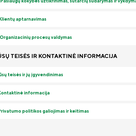
. Paslaugų kokybės užtikrinimas, sutarčių sudarymas ir vykdym
. Klientų aptarnavimas
. Organizacinių procesų valdymas
JŪSŲ TEISĖS IR KONTAKTINĖ INFORMACIJA
Jūsų teisės ir jų įgyvendinimas
 Kontaktinė informacija
Privatumo politikos galiojimas ir keitimas