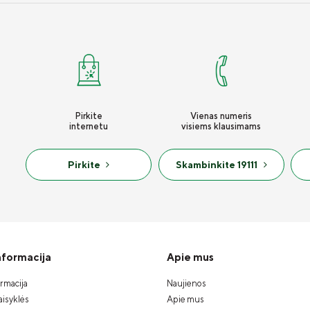
Pirkite
Vienas numeris
internetu
visiems klausimams
Pirkite
Skambinkite 19111
informacija
Apie mus
ormacija
Naujienos
isyklės
Apie mus