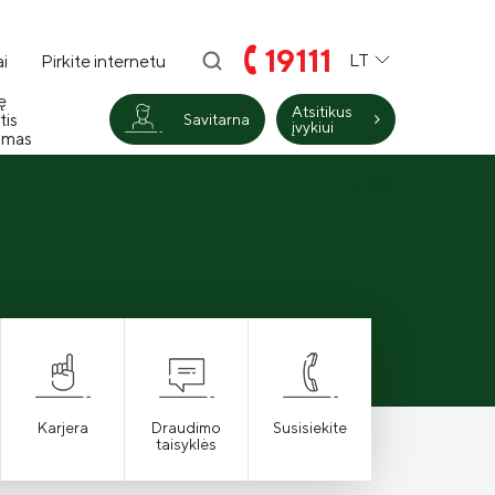
19111
LT
i
Pirkite internetu
ę
Atsitikus
tis
Savitarna
įvykiui
imas
Atgal
Karjera
Draudimo
Susisiekite
taisyklės