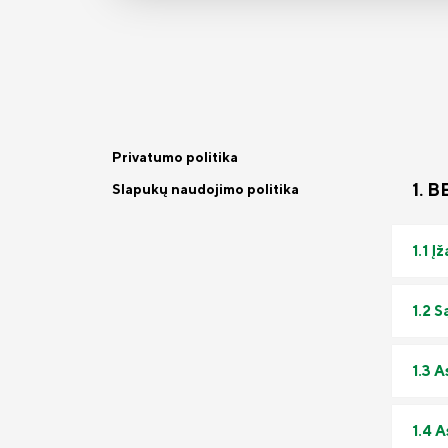
Privatumo politika
1. 
Slapukų naudojimo politika
1.1 Į
1.2 
1.3 
1.4 