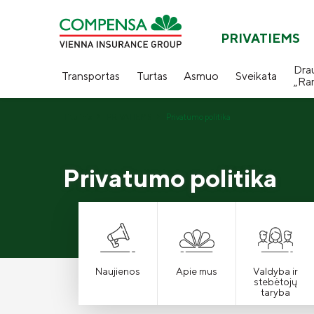
PRIVATIEMS
Dra
Transportas
Turtas
Asmuo
Sveikata
„Ra
Titulinis
PRIVATIEMS
Privatumo politika
Privatumo politika
Naujienos
Apie mus
Valdyba ir
stebėtojų
taryba