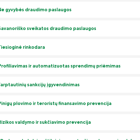
 Ne gyvybės draudimo paslaugos
 Savanoriško sveikatos draudimo paslaugos
Tiesioginė rinkodara
 Profiliavimas ir automatizuotas sprendimų priėmimas
 Tarptautinių sankcijų įgyvendinimas
Pinigų plovimo ir teroristų finansavimo prevencija
 Rizikos valdymo ir sukčiavimo prevencija