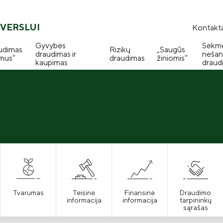
VERSLUI
Kontakta
Gyvybės
Sėkm
udimas
Rizikų
„Saugūs
draudimas ir
nešan
mus“
draudimas
žiniomis“
kaupimas
draud
Tvarumas
Teisinė
Finansinė
Draudimo
informacija
informacija
tarpininkų
sąrašas