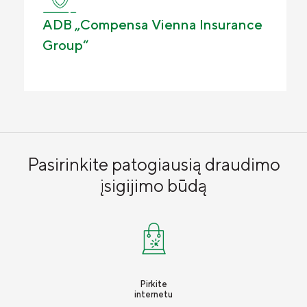
Draudimo tarpininkų sąrašas
ADB „Compensa Vienna Insurance
Karjera
Group“
Draudimo taisyklės
Susisiekite
Pasirinkite patogiausią draudimo
įsigijimo būdą
Pirkite
internetu