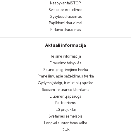
NeapykantaiSTOP
Sveikatos draudimas
Gyvybės draudimas
Papildomi draudimai
Pirkinio draudimas
Aktuali informacija
Teisinė informacija
Draudimo taisyklės
Skundų nagrinėjimo tvarka
Pranešimų apie pažeidimus tvarka
Gydymo įstaigų ir vaistinių sąrašas
Seesam Insurance klientams
Duomenų apsauga
Partneriams
ES projektai
Svetainės žemėlapis
Lengvai suprantama kalba
DUK