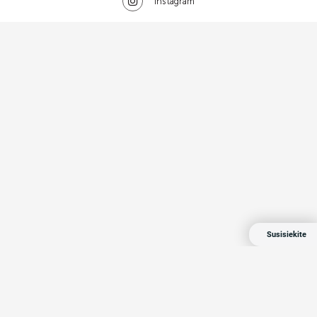
Instagram
Susisiekite
Compensa 2024 Visos teisės saugomos
Privatumo politika