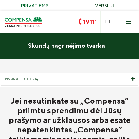
PRIVATIEMS
VERSLUI
19111
Skundų nagrinėjimo tvarka
Privalomasis vairuotojų civilinės
atsakomybės draudimas
Turto draudimas
Compensa VAIRUOK
Jei nesutinkate su „Compensa“
PASIRINKITE KATEGORIJĄ:
Žalieji įrenginiai
Nelaimingi atsitikimai
priimtu sprendimu dėl Jūsų
KASKO draudimas
Naujienos
prašymo ar užklausos arba esate
Kelionės
KASKO draudimas elektromobiliams
„Compensa Life“ sveikatos draudimas
Apie mus
nepatenkintas „Compensa“
Neapykantai STOP
KASKO alternatyvus
„Seesam“ sveikatos draudimas
Valdyba ir stebėtojų taryba