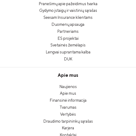
Pranešimų apie pažeidimus tvarka
Gydymo įstaigų ir vaistinių sąrašas
Seesam Insurance klientams
Duomenų apsauga
Partneriams
ES projektai
Svetainės žemėlapis
Lengvai suprantama kalba
DUK
Apie mus
Naujienos
Apie mus
Finansinė informacija
Tvarumas
Vertybės
Draudimo tarpininkų sąrašas
Karjera
Kontaktai