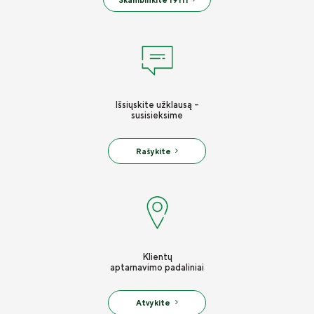
Išsiųskite užklausą -
susisieksime
Rašykite
Klientų
aptarnavimo padaliniai
Atvykite