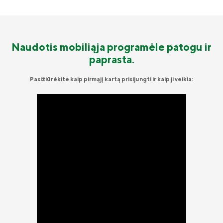
Naudotis mobiliąja programėle patogu ir
paprasta.
Pasižiūrėkite kaip pirmąjį kartą prisijungti ir kaip ji veikia: