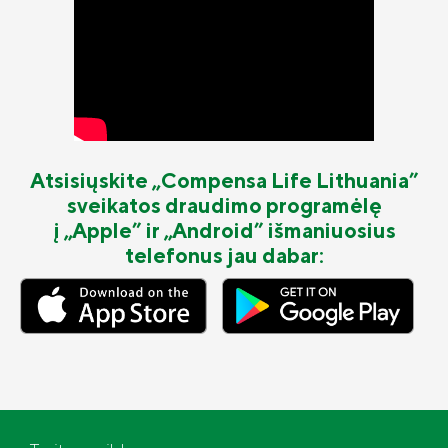
Atsisiųskite „Compensa Life Lithuania”
sveikatos draudimo programėlę
į „Apple” ir „Android” išmaniuosius
telefonus jau dabar: