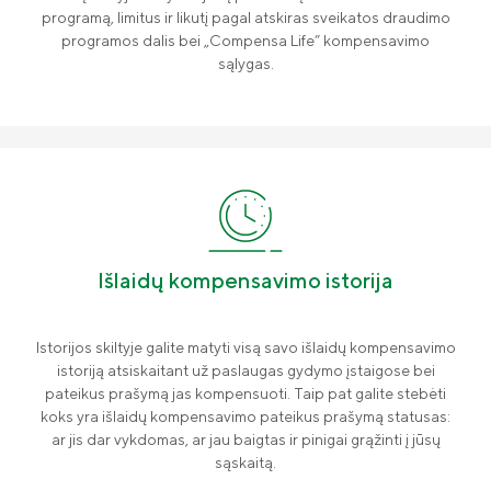
programą, limitus ir likutį pagal atskiras sveikatos draudimo
programos dalis bei „Compensa Life“ kompensavimo
sąlygas.
Išlaidų kompensavimo istorija
Istorijos skiltyje galite matyti visą savo išlaidų kompensavimo
istoriją atsiskaitant už paslaugas gydymo įstaigose bei
pateikus prašymą jas kompensuoti. Taip pat galite stebėti
koks yra išlaidų kompensavimo pateikus prašymą statusas:
ar jis dar vykdomas, ar jau baigtas ir pinigai grąžinti į jūsų
sąskaitą.