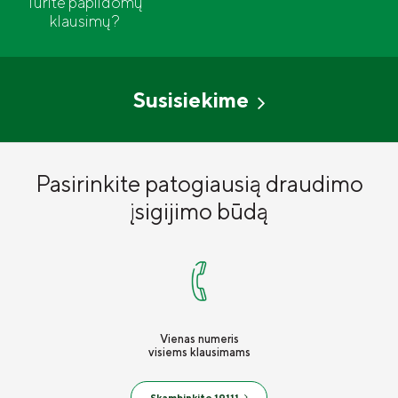
Turite papildomų
klausimų?
Susisiekime
Pasirinkite patogiausią draudimo
įsigijimo būdą
Vienas numeris
visiems klausimams
Skambinkite 19111