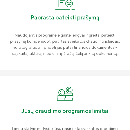
Gyvybės draudimo klientų DUK
Tvarumas
Paprasta pateikti prašymą
„Compensa Life“ esminė informacija
Teisinė informacija
draudėjui
Finansinė informacija
Naudojantis programėle galite lengvai ir greitai pateikti
Draudimo tarpininkų sąrašas
prašymą kompensuoti patirtas sveikatos draudimo išlaidas,
nufotografuoti ir pridėti jas patvirtinančius dokumentus -
Karjera
sąskaitą faktūrą, medicininį išrašą, čekį ar kitą dokumentą.
Draudimo taisyklės
Susisiekite
Jūsų draudimo programos limitai
Limitų skiltyje matysite jūsų pasirinktą sveikatos draudimo