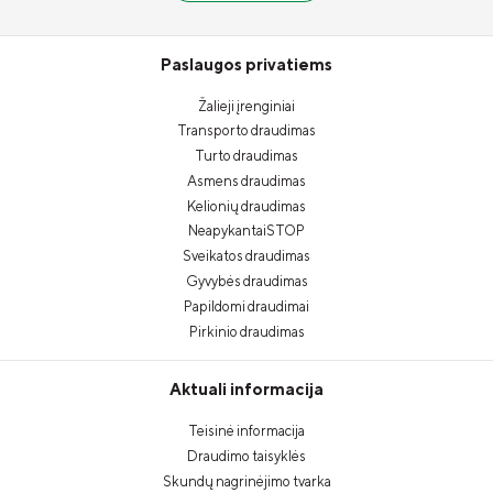
Paslaugos privatiems
Žalieji įrenginiai
Transporto draudimas
Turto draudimas
Asmens draudimas
Kelionių draudimas
NeapykantaiSTOP
Sveikatos draudimas
Gyvybės draudimas
Papildomi draudimai
Pirkinio draudimas
Aktuali informacija
Teisinė informacija
Draudimo taisyklės
Skundų nagrinėjimo tvarka