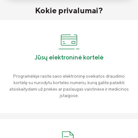
Kaip naudotis?
Kokie privalumai?
Kontaktai
II pensijų pakopa: likti ar išlipti?
Jūsų elektroninė kortelė
Investicinis gyvybės draudimas
Investavimo kryptys
Programėlėje rasite savo elektroninę sveikatos draudimo
Kas yra investavimas?
kortelę su nurodytu kortelės numeriu, kurią galite pateikti
atsiskaitydami už prekes ar paslaugas vaistinėse ir medicinos
Rizikų draudimas
įstaigose.
ADB „Compensa Vienna Insurance
Group“ kontaktai
Draudimas nuo vėžinių susirgimų
„OncoDrop“
Naujienos
„Compensa Life Vienna Insurance Group
SE“ Lietuvos filialo kontaktai
Pensinio anuiteto draudimas
Apie mus
Papildomi draudimai
Valdyba ir stebėtojų taryba