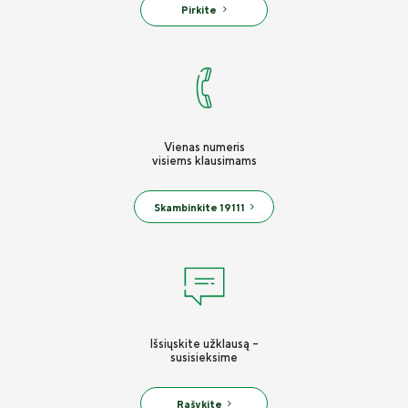
Pirkite
Apie mus
Valdyba ir stebėtojų taryba
Tvarumas
Teisinė informacija
Vienas numeris
Finansinė informacija
visiems klausimams
Draudimo tarpininkų sąrašas
Skambinkite 19111
Karjera
Draudimo taisyklės
Susisiekite
Išsiųskite užklausą -
susisieksime
Rašykite