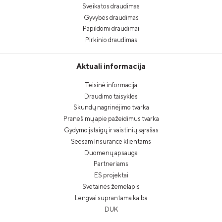
Sveikatos draudimas
Gyvybės draudimas
Papildomi draudimai
Pirkinio draudimas
Aktuali informacija
Teisinė informacija
Draudimo taisyklės
Skundų nagrinėjimo tvarka
Pranešimų apie pažeidimus tvarka
Gydymo įstaigų ir vaistinių sąrašas
Seesam Insurance klientams
Duomenų apsauga
Partneriams
ES projektai
Svetainės žemėlapis
Lengvai suprantama kalba
DUK