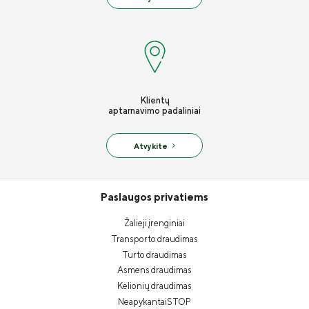
Klientų
aptarnavimo padaliniai
Atvykite
Paslaugos privatiems
Žalieji įrenginiai
Transporto draudimas
Turto draudimas
Asmens draudimas
Kelionių draudimas
NeapykantaiSTOP