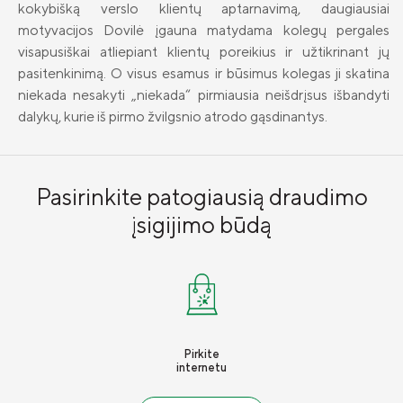
kokybišką verslo klientų aptarnavimą, daugiausiai
Žygimantas Petrauskas
motyvacijos Dovilė įgauna matydama kolegų pergales
visapusiškai atliepiant klientų poreikius ir užtikrinant jų
„Laikomės susitarimų“ L. Šeduikytės-Koiro, L. Čekanauskienės ir M. 
pasitenkinimą. O visus esamus ir būsimus kolegas ji skatina
niekada nesakyti „niekada“ pirmiausia neišdrįsus išbandyti
„Atvira komunikacija“ G. Kuncytės, A. Rikterytės ir I. Maslausk
dalykų, kurie iš pirmo žvilgsnio atrodo gąsdinantys.
„Rūpinamės jūsų poreikiais“ L. JanuševičienėS, E. Mikulskytės ir R. 
Ineta Gerulė
Pasirinkite patogiausią draudimo
Auksė Ežerskienė
įsigijimo būdą
Evelina Kentrė
Ramunė Mitrijeva
Mangirdas Skačkauskas
Pirkite
Edgaras Justas
internetu
Naujienos