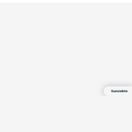
Susisiekite
Compensa 2024 Visos teisės saugomos
Privatumo politika