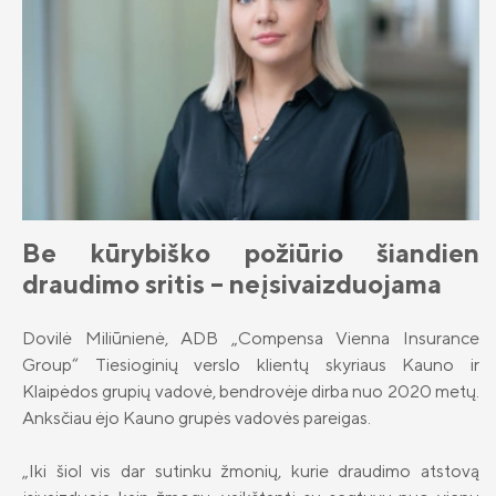
Barbara Kinderevičienė
II pensijų pakopa: likti ar išlipti?
Airidas Šiaulys
Investicinis gyvybės draudimas
Sigita Ažusienienė
Investavimo kryptys
Ligita Januševičienė
Kas yra investavimas?
Laura Šeduikytė - Koiro
Rizikų draudimas
ADB „Compensa Vienna Insurance
Group“ kontaktai
Be kūrybiško požiūrio šiandien
Draudimas nuo vėžinių susirgimų
Erika Mikulskytė
„OncoDrop“
Naujienos
draudimo sritis – neįsivaizduojama
„Compensa Life Vienna Insurance Group
Dovilė Miliūnienė
SE“ Lietuvos filialo kontaktai
Pensinio anuiteto draudimas
Apie mus
Dovilė Miliūnienė, ADB „Compensa Vienna Insurance
Ernestas Pavlovskis
Papildomi draudimai
Valdyba ir stebėtojų taryba
Group“ Tiesioginių verslo klientų skyriaus Kauno ir
Karolis Našlėnas
Klaipėdos grupių vadovė, bendrovėje dirba nuo 2020 metų.
Gyvybės draudimo klientų DUK
Tvarumas
Anksčiau ėjo Kauno grupės vadovės pareigas.
Milda Žymantė
„Compensa Life“ esminė informacija
Teisinė informacija
draudėjui
„Iki šiol vis dar sutinku žmonių, kurie draudimo atstovą
Jurga Bareikienė
Finansinė informacija