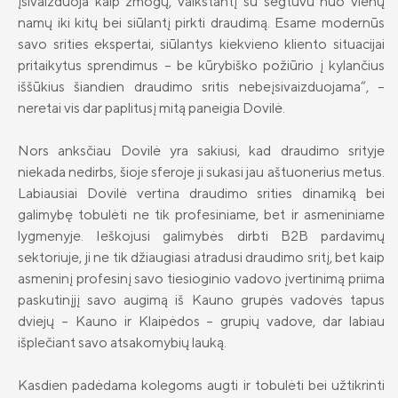
įsivaizduoja kaip žmogų, vaikštantį su segtuvu nuo vienų
Draudimo tarpininkų sąrašas
Greta Dulevičienė
namų iki kitų bei siūlantį pirkti draudimą. Esame modernūs
savo srities ekspertai, siūlantys kiekvieno kliento situacijai
Karjera
Vilma Semionovaitė-Railan
pritaikytus sprendimus – be kūrybiško požiūrio į kylančius
iššūkius šiandien draudimo sritis nebeįsivaizduojama“, –
Draudimo taisyklės
Justinas Muravskis
neretai vis dar paplitusį mitą paneigia Dovilė.
Susisiekite
Žygimantas Petrauskas
Nors anksčiau Dovilė yra sakiusi, kad draudimo srityje
Simona Vaicekavičiūtė
niekada nedirbs, šioje sferoje ji sukasi jau aštuonerius metus.
Labiausiai Dovilė vertina draudimo srities dinamiką bei
Viktorija Ilčiukaitė
galimybę tobulėti ne tik profesiniame, bet ir asmeniniame
lygmenyje. Ieškojusi galimybės dirbti B2B pardavimų
Julija Judickienė
sektoriuje, ji ne tik džiaugiasi atradusi draudimo sritį, bet kaip
asmeninį profesinį savo tiesioginio vadovo įvertinimą priima
Polina Čičinskienė
paskutinįjį savo augimą iš Kauno grupės vadovės tapus
Dalia Repšienė
dviejų – Kauno ir Klaipėdos – grupių vadove, dar labiau
išplečiant savo atsakomybių lauką.
Skaistė Jonaitytė
Kasdien padėdama kolegoms augti ir tobulėti bei užtikrinti
Vaidotas Kilkus