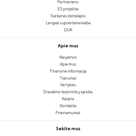
Partneriams
ES projektai
Svetainės žemėlapis
Lengvai suprantama kalba
DUK
Apie mus
Naujienos
Apie mus
Finansinė informacija
Tvarumas
Vertybės
Draudimo tarpininkų sąrašas
Karjera
Kontaktai
Prieinamumas
Sekite mus