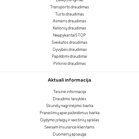
Transporto draudimas
Turto draudimas
Asmens draudimas
Kelionių draudimas
NeapykantaiSTOP
Sveikatos draudimas
Gyvybės draudimas
Papildomi draudimai
Pirkinio draudimas
Aktuali informacija
Teisinė informacija
Draudimo taisyklės
Skundų nagrinėjimo tvarka
Pranešimų apie pažeidimus tvarka
Gydymo įstaigų ir vaistinių sąrašas
Seesam Insurance klientams
Duomenų apsauga