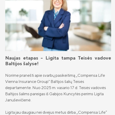
Barbara Kinderevičienė
II pensijų pakopa: likti ar išlipti?
Airidas Šiaulys
Investicinis gyvybės draudimas
Sigita Ažusienienė
Investavimo kryptys
Ligita Januševičienė
Kas yra investavimas?
Laura Šeduikytė - Koiro
Rizikų draudimas
ADB „Compensa Vienna Insurance
Group“ kontaktai
Naujas etapas - Ligita tampa Teisės vadove
Draudimas nuo vėžinių susirgimų
Erika Mikulskytė
„OncoDrop“
Naujienos
Baltijos šalyse!
„Compensa Life Vienna Insurance Group
Dovilė Miliūnienė
SE“ Lietuvos filialo kontaktai
Pensinio anuiteto draudimas
Apie mus
Norime pranešti apie svarbų pasikeitimą „Compensa Life
Ernestas Pavlovskis
Vienna Insurance Group" Baltijos šalių Teisės
Papildomi draudimai
Valdyba ir stebėtojų taryba
departamente. Nuo 2025 m. vasario 17 d. Teisės vadovės
Karolis Našlėnas
Gyvybės draudimo klientų DUK
Tvarumas
Baltijos šalims pareigas iš Gabijos Kuncytės perims Ligita
Januševičienė.
Milda Žymantė
„Compensa Life“ esminė informacija
Teisinė informacija
draudėjui
Jurga Bareikienė
Finansinė informacija
Ligita jau daugiau nei dvejus metus dirba „Compensa Life“