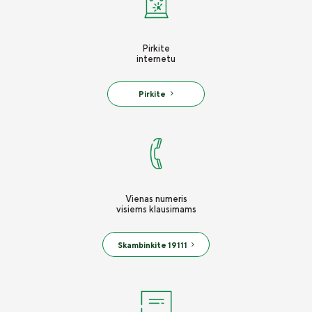
Žygimantas Petrauskas
Pirkite
„Laikomės susitarimų“ L. Šeduikytės-Koiro, L. Čekanauskienės ir M. 
internetu
„Atvira komunikacija“ G. Kuncytės, A. Rikterytės ir I. Maslausk
Pirkite
„Rūpinamės jūsų poreikiais“ L. JanuševičienėS, E. Mikulskytės ir R. 
Ineta Gerulė
Auksė Ežerskienė
Evelina Kentrė
Vienas numeris
visiems klausimams
Ramunė Mitrijeva
Skambinkite 19111
Mangirdas Skačkauskas
Edgaras Justas
Naujienos