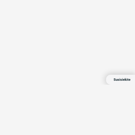
Susisiekite
Compensa 2024 Visos teisės saugomos
Privatumo politika