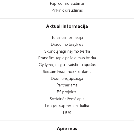
Papildomi draudimai
Pirkinio draudimas
Aktuali informacija
Teisinė informacija
Draudimo taisyklės
Skundų nagrinėjimo tvarka
Pranešimų apie pažeidimus tvarka
Gydymo įstaigų ir vaistinių sąrašas
Seesam Insurance klientams
Duomenų apsauga
Partneriams
ES projektai
Svetainės žemėlapis
Lengvai suprantama kalba
DUK
Apie mus