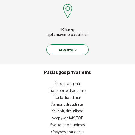
Klientų
aptarnavimo padaliniai
Atvykite
Paslaugos privatiems
Žalieji įrenginiai
Transporto draudimas
Turto draudimas
Asmens draudimas
Kelionių draudimas
NeapykantaiSTOP
Sveikatos draudimas
Gyvybės draudimas