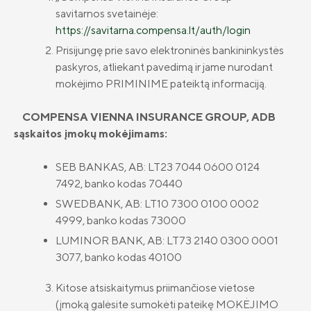
savitarnos svetainėje:
II pensijų pakopa: likti ar išlipti?
Finansų rinkos dalyvių priežiūra
https://savitarna.compensa.lt/auth/login
Investicinis gyvybės draudimas
Prisijungę prie savo elektroninės bankininkystės
Draudimo sutarčių sudarymo gairės
paskyros, atliekant pavedimą ir jame nurodant
Investavimo kryptys
mokėjimo PRIMINIME pateiktą informaciją.
Vartotojo ginčai su finansų rinkos dalyviu
Kas yra investavimas?
Skundų nagrinėjimo tvarka
COMPENSA VIENNA INSURANCE GROUP, ADB
Rizikų draudimas
sąskaitos įmokų mokėjimams:
ADB „Compensa Vienna Insurance
Privatumo politika
Group“ kontaktai
Draudimas nuo vėžinių susirgimų
SEB BANKAS, AB: LT23 7044 0600 0124
„OncoDrop“
Naujienos
Slapukų politika
„Compensa Life Vienna Insurance Group
7492, banko kodas 70440
SE“ Lietuvos filialo kontaktai
Pensinio anuiteto draudimas
Apie mus
Kandidatų į darbuotojus privatumo politika
SWEDBANK, AB: LT10 7300 0100 0002
4999, banko kodas 73000
Papildomi draudimai
Valdyba ir stebėtojų taryba
„Compensa Life Vienna Insurance Group SE“ pinigų plovimo ir terori
LUMINOR BANK, AB: LT73 2140 0300 0001
prevencija
Gyvybės draudimo klientų DUK
Tvarumas
3077, banko kodas 40100
„Compensa Life Vienna Insurance Group SE“ Lietuvos filialo smurto, p
„Compensa Life“ esminė informacija
Teisinė informacija
diskriminacijos prevencijos tvarka
draudėjui
Kitose atsiskaitymus priimančiose vietose
Finansinė informacija
(įmoką galėsite sumokėti pateikę MOKĖJIMO