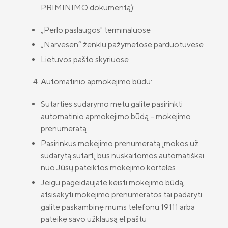
Aplinkos apsaugos politika
PRIMINIMO dokumentą):
Draudimo tarpininkų sąrašas
Lygių galimybių politika
„Perlo paslaugos" terminaluose
Karjera
„Narvesen“ ženklu pažymėtose parduotuvėse
Tvarumo politika
Draudimo taisyklės
Lietuvos pašto skyriuose
Įmokų mokėjimas
Susisiekite
Automatinio apmokėjimo būdu:
Draudimo sutarties atsisakymas
Sutarties sudarymo metu galite pasirinkti
Naujienos
automatinio apmokėjimo būdą – mokėjimo
Apie mus
prenumeratą.
Valdyba ir stebėtojų taryba
Pasirinkus mokėjimo prenumeratą įmokos už
sudarytą sutartį bus nuskaitomos automatiškai
Tvarumas
nuo Jūsų pateiktos mokėjimo kortelės.
Teisinė informacija
Jeigu pageidaujate keisti mokėjimo būdą,
atsisakyti mokėjimo prenumeratos tai padaryti
Finansinė informacija
galite paskambinę mums telefonu 19111 arba
pateikę savo užklausą el.paštu
Draudimo tarpininkų sąrašas