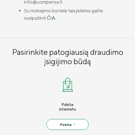
info@compensa.lt
Karjera
Su mokėjimo kortele taisyklėmis galite
Draudimo taisyklės
susipažinti
ČIA
.
Susisiekite
Pasirinkite patogiausią draudimo
įsigijimo būdą
Pirkite
internetu
Pirkite