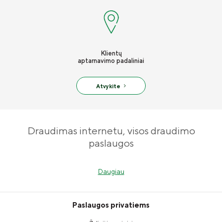
Klientų
aptarnavimo padaliniai
Atvykite
Draudimas internetu, visos draudimo
paslaugos
Puikiai suprantame, kad gyvenimas pilnas netikėtų situacijų, todėl
Daugiau
siūlome plataus spektro draudimo paslaugas, užtikrinančias jūsų
finansinę apsaugą nuo galimų rizikų. Nesvarbu, ieškote
automobilio, namų, gyvybės, sveikatos, kritinių ligų, traumų,
Paslaugos privatiems
pirkinių ar kelionių draudimo – patyrusi ADB „Compensa Vienna
Insurance Group“
ir „Compensa Life Vienna Insurance Group SE“