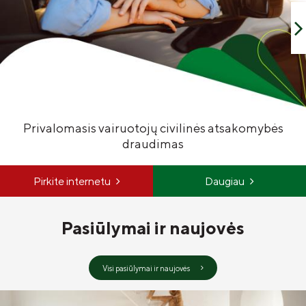
Draudimo tarpininkų sąrašas
Karjera
Draudimo taisyklės
Susisiekite
Privalomasis vairuotojų civilinės atsakomybės
draudimas
Pirkite internetu
Daugiau
Pasiūlymai ir naujovės
Visi pasiūlymai ir naujovės