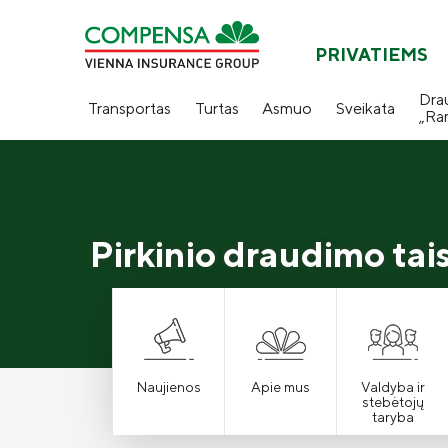
PRIVATIEMS
Dra
Transportas
Turtas
Asmuo
Sveikata
„Ra
Titulinis
PRIVATIEMS
Draudimo taisyklės
Ne gyvybės draudi
Pirkinio draudimo tai
Naujienos
Apie mus
Valdyba ir
stebėtojų
taryba