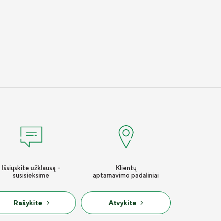
Išsiųskite užklausą -
Klientų
susisieksime
aptarnavimo padaliniai
Rašykite
Atvykite