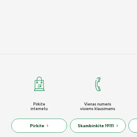
Pirkite
Vienas numeris
internetu
visiems klausimams
Pirkite
Skambinkite 19111