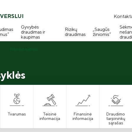
VERSLUI
Kontakta
Gyvybės
Sėkm
udimas
Rizikų
„Saugūs
draudimas ir
nešan
mus“
draudimas
žiniomis“
kaupimas
draud
mas
Pirkinio draudimas
syklės
Tvarumas
Teisinė
Finansinė
Draudimo
informacija
informacija
tarpininkų
sąrašas