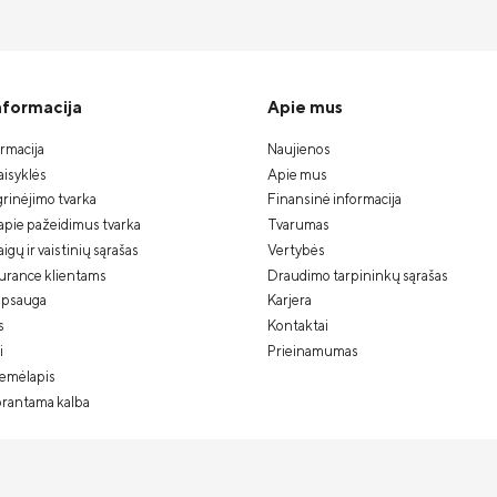
informacija
Apie mus
ormacija
Naujienos
isyklės
Apie mus
rinėjimo tvarka
Finansinė informacija
apie pažeidimus tvarka
Tvarumas
gų ir vaistinių sąrašas
Vertybės
urance klientams
Draudimo tarpininkų sąrašas
psauga
Karjera
s
Kontaktai
i
Prieinamumas
žemėlapis
prantama kalba