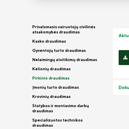
Privalomasis vairuotojų civilinės
atsakomybės draudimas
Aktu
Kasko draudimas
Gyventojų turto draudimas
Nelaimingų atsitikimų draudimas
Kelionių draudimas
Pirkinio draudimas
Įmonių turto draudimas
Doku
Krovinių draudimas
Statybos ir montavimo darbų
draudimas
Specializuotos technikos
draudimas