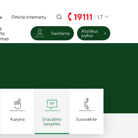
19111
LT
i
Pirkite internetu
ę
Atsitikus
tis
Savitarna
įvykiui
imas
Atgal
Karjera
Draudimo
Susisiekite
taisyklės