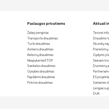
Paslaugos privatiems
Aktuali 
Žalieji įrenginiai
Teisinė inf
Transporto draudimas
Draudimo ta
Turto draudimas
Skundų nag
Asmens draudimas
Pranešimų 
Kelionių draudimas
Gydymo įstai
NeapykantaiSTOP
Seesam Ins
Sveikatos draudimas
Duomenų a
Gyvybės draudimas
Partneriam
Papildomi draudimai
ES projekta
Pirkinio draudimas
Svetainės 
Lengvai su
DUK