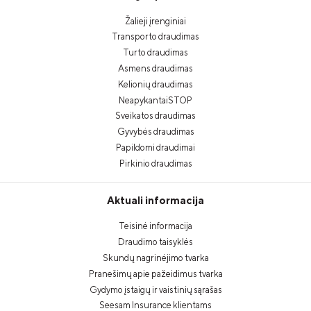
Žalieji įrenginiai
Transporto draudimas
Turto draudimas
Asmens draudimas
Kelionių draudimas
NeapykantaiSTOP
Sveikatos draudimas
Gyvybės draudimas
Papildomi draudimai
Pirkinio draudimas
Aktuali informacija
Teisinė informacija
Draudimo taisyklės
Skundų nagrinėjimo tvarka
Pranešimų apie pažeidimus tvarka
Gydymo įstaigų ir vaistinių sąrašas
Seesam Insurance klientams