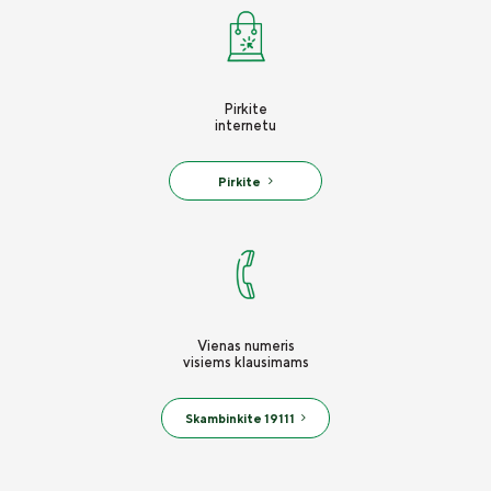
Nelaimingų atsitikimų draudimas
Draudimo tarpininkų sąrašas
Kelionių draudimas
Karjera
Pirkinio draudimas
Draudimo taisyklės
Pirkite
internetu
Įmonių turto draudimas
Susisiekite
Pirkite
Krovinių draudimas
Statybos ir montavimo darbų draudimas
Specializuotos technikos draudimas
Bendrosios civilinės atsakomybės draudimas
Vienas numeris
visiems klausimams
Laidavimo draudimas
„Seesam“ sveikatos draudimas
Skambinkite 19111
Naujienos