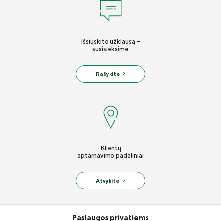
Apie mus
Valdyba ir stebėtojų taryba
Tvarumas
Išsiųskite užklausą -
susisieksime
Teisinė informacija
Finansinė informacija
Rašykite
Draudimo tarpininkų sąrašas
Karjera
Draudimo taisyklės
Susisiekite
Klientų
aptarnavimo padaliniai
Atvykite
Paslaugos privatiems