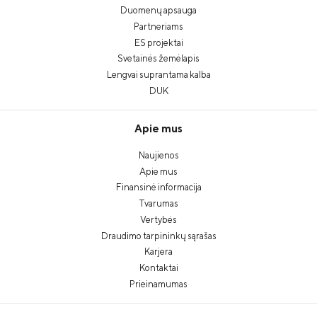
Duomenų apsauga
Partneriams
ES projektai
Svetainės žemėlapis
Lengvai suprantama kalba
DUK
Apie mus
Naujienos
Apie mus
Finansinė informacija
Tvarumas
Vertybės
Draudimo tarpininkų sąrašas
Karjera
Kontaktai
Prieinamumas