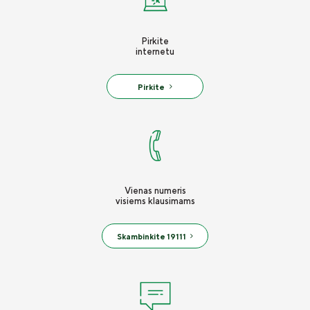
Draudimo tarpininkų sąrašas
Nelaimingų atsitikimų draudimas
Karjera
Pirkite
internetu
Kelionių draudimas
Draudimo taisyklės
Pirkinio draudimas
Pirkite
Susisiekite
Įmonių turto draudimas
Krovinių draudimas
Statybos ir montavimo darbų draudimas
Vienas numeris
Specializuotos technikos draudimas
visiems klausimams
Bendrosios civilinės atsakomybės draudimas
Skambinkite 19111
Laidavimo draudimas
„Seesam“ sveikatos draudimas
Naujienos