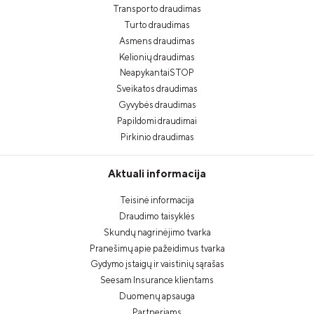
Transporto draudimas
Turto draudimas
Asmens draudimas
Kelionių draudimas
NeapykantaiSTOP
Sveikatos draudimas
Gyvybės draudimas
Papildomi draudimai
Pirkinio draudimas
Aktuali informacija
Teisinė informacija
Draudimo taisyklės
Skundų nagrinėjimo tvarka
Pranešimų apie pažeidimus tvarka
Gydymo įstaigų ir vaistinių sąrašas
Seesam Insurance klientams
Duomenų apsauga
Partneriams