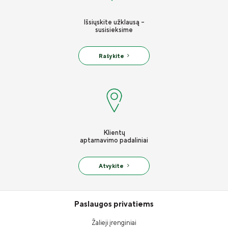
Apie mus
Išsiųskite užklausą -
susisieksime
Valdyba ir stebėtojų taryba
Tvarumas
Rašykite
Teisinė informacija
Finansinė informacija
Draudimo tarpininkų sąrašas
Karjera
Klientų
aptarnavimo padaliniai
Draudimo taisyklės
Atvykite
Susisiekite
Paslaugos privatiems
Žalieji įrenginiai