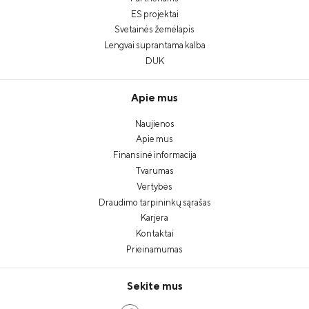
ES projektai
Svetainės žemėlapis
Lengvai suprantama kalba
DUK
Apie mus
Naujienos
Apie mus
Finansinė informacija
Tvarumas
Vertybės
Draudimo tarpininkų sąrašas
Karjera
Kontaktai
Prieinamumas
Sekite mus