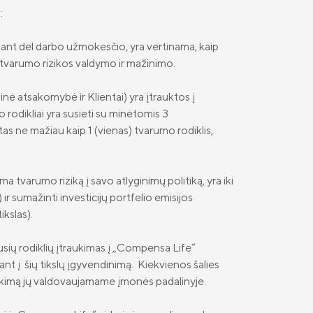
:
iant dėl darbo užmokesčio, yra vertinama, kaip
e tvarumo rizikos valdymo ir mažinimo.
nė atsakomybė ir Klientai) yra įtrauktos į
 rodikliai yra susieti su minėtomis 3
as ne mažiau kaip 1 (vienas) tvarumo rodiklis,
a tvarumo riziką į savo atlyginimų politiką, yra iki
 sumažinti investicijų portfelio emisijos
kslas).
sių rodiklių įtraukimas į „Compensa Life“
nt į šių tikslų įgyvendinimą. Kiekvienos šalies
siekimą jų valdovaujamame įmonės padalinyje.