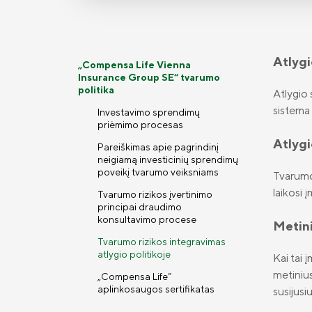
Atlygi
„Compensa Life Vienna
Insurance Group SE“ tvarumo
politika
Atlygio 
sistema 
Investavimo sprendimų
priėmimo procesas
Atlygi
Pareiškimas apie pagrindinį
neigiamą investicinių sprendimų
poveikį tvarumo veiksniams
Tvarumo 
laikosi 
Tvarumo rizikos įvertinimo
principai draudimo
konsultavimo procese
Metini
Tvarumo rizikos integravimas
atlygio politikoje
Kai tai 
metinius
„Compensa Life“
aplinkosaugos sertifikatas
susijusi