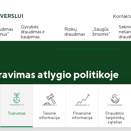
VERSLUI
Kontakta
Gyvybės
Sėkm
udimas
Rizikų
„Saugūs
draudimas ir
nešan
mus“
draudimas
žiniomis“
kaupimas
draud
rance Group SE“ tvarumo politika
Tvarumo rizikos integravimas atlygio politikoje
avimas atlygio politikoje
Tvarumas
Teisinė
Finansinė
Draudimo
informacija
informacija
tarpininkų
sąrašas