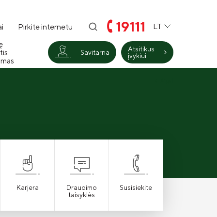
19111
LT
i
Pirkite internetu
ę
Atsitikus
tis
Savitarna
įvykiui
imas
Atgal
Karjera
Draudimo
Susisiekite
taisyklės