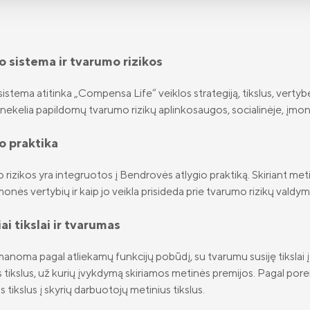
o sistema ir tvarumo rizikos
sistema atitinka „Compensa Life“ veiklos strategiją, tikslus, vertybe
nekelia papildomų tvarumo rizikų aplinkosaugos, socialinėje, įmon
o praktika
rizikos yra integruotos į Bendrovės atlygio praktiką. Skiriant met
įmonės vertybių ir kaip jo veikla prisideda prie tvarumo rizikų valdy
ai tikslai ir tvarumas
įmanoma pagal atliekamų funkcijų pobūdį, su tvarumu susiję tikslai
 tikslus, už kurių įvykdymą skiriamos metinės premijos. Pagal porei
us tikslus į skyrių darbuotojų metinius tikslus.