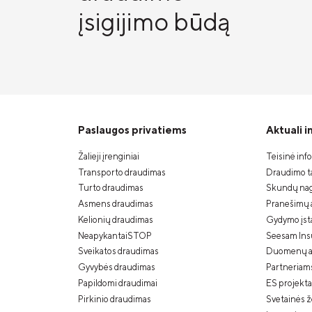
įsigijimo būdą
Paslaugos privatiems
Aktuali 
Žalieji įrenginiai
Teisinė inf
Transporto draudimas
Draudimo ta
Turto draudimas
Skundų nag
Asmens draudimas
Pranešimų 
Kelionių draudimas
Gydymo įstai
NeapykantaiSTOP
Seesam Ins
Sveikatos draudimas
Duomenų a
Gyvybės draudimas
Partneriam
Papildomi draudimai
ES projekta
Pirkinio draudimas
Svetainės 