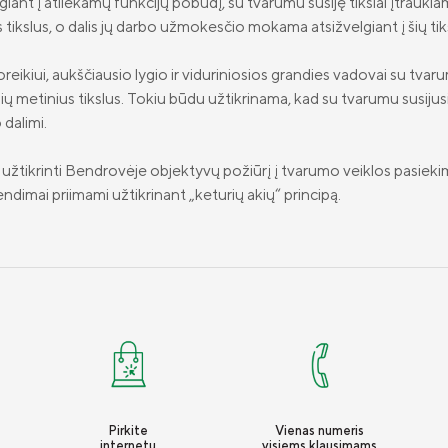
giant į atliekamų funkcijų pobūdį, su tvarumu susiję tikslai įtrauk
 tikslus, o dalis jų darbo užmokesčio mokama atsižvelgiant į šių ti
reikiui, aukščiausio lygio ir viduriniosios grandies vadovai su tvarum
ių metinius tikslus. Tokiu būdu užtikrinama, kad su tvarumu susiju
dalimi.
 užtikrinti Bendrovėje objektyvų požiūrį į tvarumo veiklos pasiekim
rendimai priimami užtikrinant „keturių akių“ principą.
Pirkite
Vienas numeris
internetu
visiems klausimams