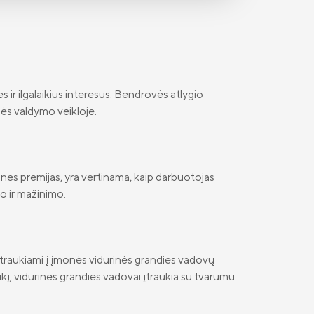
s ir ilgalaikius interesus. Bendrovės atlygio
ės valdymo veikloje.
ines premijas, yra vertinama, kaip darbuotojas
mo ir mažinimo.
 įtraukiami į įmonės vidurinės grandies vadovų
kį, vidurinės grandies vadovai įtraukia su tvarumu