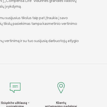
iami į „Compensa Life“ vidurinės grandies vadovų
kslų įvykdymą.
u susijusius tikslus taip pat įtraukia į savo
sių tikslų pasiekimas tampa kasmetinio vertinimo
ų vertinimą ir su tuo susijusią darbuotojų atlygio
Išsiųskite užklausą -
Klientų
susisieksime
aptarnavimo padaliniai