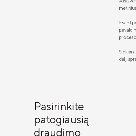
Atsižvel
metinius
Esant po
pavaldin
proceso 
Siekiant
dalį, sp
Pasirinkite
patogiausią
draudimo