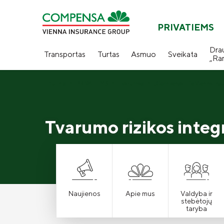
PRIVATIEMS
Dra
Transportas
Turtas
Asmuo
Sveikata
„Ra
Titulinis
PRIVATIEMS
Tvarumas
„Compensa Life Vienna Insu
Tvarumo rizikos integr
Naujienos
Apie mus
Valdyba ir
stebėtojų
taryba