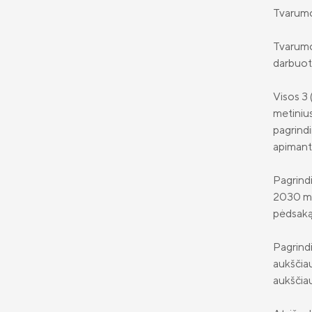
Tvarumo 
Tvarumo 
darbuoto
Visos 3 
metinius
pagrindi
apimanti
Pagrindi
2030 met
pėdsaką 
Pagrindi
aukščiau
aukščiau