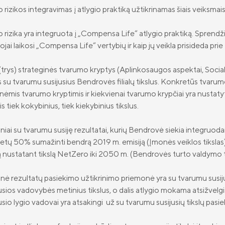
rizikos integravimas į atlygio praktiką užtikrinamas šiais veiksmais
rizika yra integruota į „Compensa Life“ atlygio praktiką. Sprendž
jai laikosi „Compensa Life“ vertybių ir kaip jų veikla prisideda pri
(trys) strateginės tvarumo kryptys (Aplinkosaugos aspektai, Sociali
 su tvarumu susijusius Bendrovės filialų tikslus. Konkretūs tvarumo
nėmis tvarumo kryptimis ir kiekvienai tvarumo krypčiai yra nustatyt
s tiek kokybinius, tiek kiekybinius tikslus.
niai su tvarumu susiję rezultatai, kurių Bendrovė siekia integruodam
ų 50% sumažinti bendrą 2019 m. emisiją (Įmonės veiklos tikslas) ir
nustatant tikslą NetZero iki 2050 m. (Bendrovės turto valdymo ti
nė rezultatų pasiekimo užtikrinimo priemonė yra su tvarumu susiju
sios vadovybės metinius tikslus, o dalis atlygio mokama atsižvelgia
sio lygio vadovai yra atsakingi už su tvarumu susijusių tikslų pa