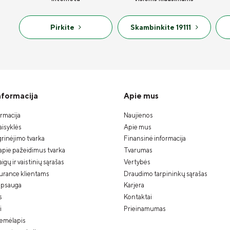
Pirkite
Skambinkite 19111
informacija
Apie mus
ormacija
Naujienos
isyklės
Apie mus
rinėjimo tvarka
Finansinė informacija
apie pažeidimus tvarka
Tvarumas
gų ir vaistinių sąrašas
Vertybės
urance klientams
Draudimo tarpininkų sąrašas
psauga
Karjera
s
Kontaktai
i
Prieinamumas
žemėlapis