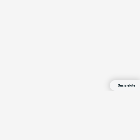
Susisiekite
Compensa 2024 Visos teisės saugomos
Privatumo politika