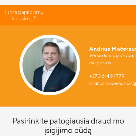
Turite papildomų
klausimų?
Andrius Mačerau
Verslo klientų draud
ekspertas
+370 614 91 779
andrius.macerauskas
Pasirinkite patogiausią draudimo
įsigijimo būdą