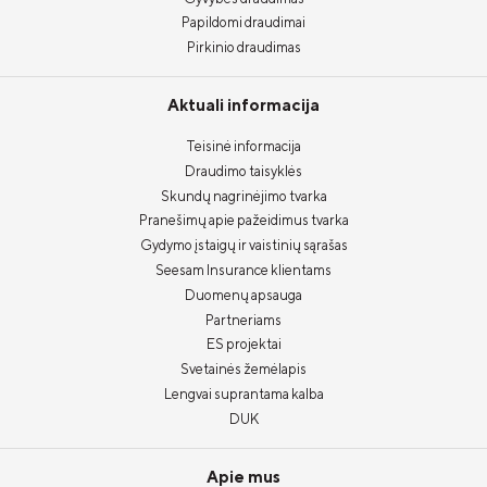
Papildomi draudimai
Pirkinio draudimas
Aktuali informacija
Teisinė informacija
Draudimo taisyklės
Skundų nagrinėjimo tvarka
Pranešimų apie pažeidimus tvarka
Gydymo įstaigų ir vaistinių sąrašas
Seesam Insurance klientams
Duomenų apsauga
Partneriams
ES projektai
Svetainės žemėlapis
Lengvai suprantama kalba
DUK
Apie mus