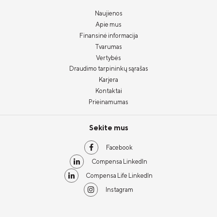
Naujienos
Apie mus
Finansinė informacija
Tvarumas
Vertybės
Draudimo tarpininkų sąrašas
Karjera
Kontaktai
Prieinamumas
Sekite mus
Facebook
Compensa LinkedIn
Compensa Life LinkedIn
Instagram