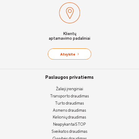
Klientų
aptarnavimo padaliniai
Atvykite
Paslaugos privatiems
Žalieji įrenginiai
Transporto draudimas
Turto draudimas
Asmens draudimas
Kelionių draudimas
NeapykantaiSTOP
Sveikatos draudimas
Gyvybės draudimas