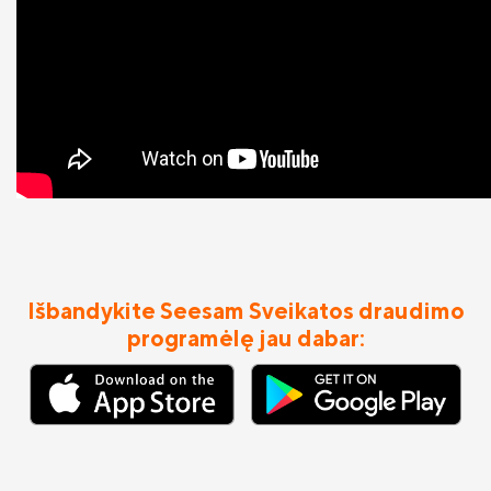
Išbandykite Seesam Sveikatos draudimo
programėlę jau dabar: