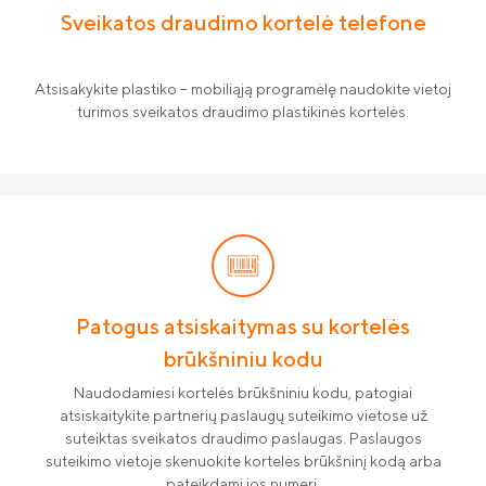
Sveikatos draudimo kortelė telefone
Gyvybės draudimo klientų DUK
Tvarumas
„Compensa Life“ esminė informacija
Teisinė informacija
draudėjui
Atsisakykite plastiko – mobiliąją programėlę naudokite vietoj
Finansinė informacija
turimos sveikatos draudimo plastikinės kortelės.
Draudimo tarpininkų sąrašas
Karjera
Draudimo taisyklės
Susisiekite
Patogus atsiskaitymas su kortelės
brūkšniniu kodu
Naudodamiesi kortelės brūkšniniu kodu, patogiai
atsiskaitykite partnerių paslaugų suteikimo vietose už
suteiktas sveikatos draudimo paslaugas. Paslaugos
suteikimo vietoje skenuokite kortelės brūkšninį kodą arba
pateikdami jos numerį.