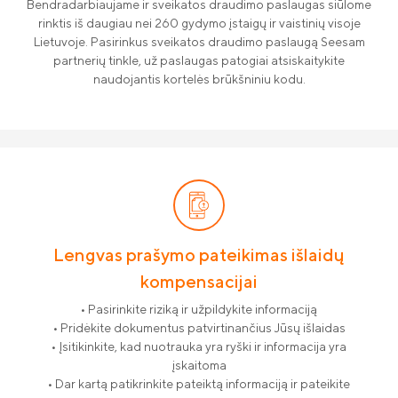
Bendradarbiaujame ir sveikatos draudimo paslaugas siūlome
rinktis iš daugiau nei 260 gydymo įstaigų ir vaistinių visoje
Lietuvoje. Pasirinkus sveikatos draudimo paslaugą Seesam
partnerių tinkle, už paslaugas patogiai atsiskaitykite
naudojantis kortelės brūkšniniu kodu.
Lengvas prašymo pateikimas išlaidų
kompensacijai
• Pasirinkite riziką ir užpildykite informaciją
• Pridėkite dokumentus patvirtinančius Jūsų išlaidas
• Įsitikinkite, kad nuotrauka yra ryški ir informacija yra
įskaitoma
• Dar kartą patikrinkite pateiktą informaciją ir pateikite