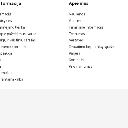
informacija
Apie mus
ormacija
Naujienos
isyklės
Apie mus
rinėjimo tvarka
Finansinė informacija
apie pažeidimus tvarka
Tvarumas
gų ir vaistinių sąrašas
Vertybės
urance klientams
Draudimo tarpininkų sąrašas
psauga
Karjera
s
Kontaktai
i
Prieinamumas
žemėlapis
prantama kalba