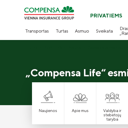
PRIVATIEMS
Dra
Transportas
Turtas
Asmuo
Sveikata
„Ra
Titulinis
PRIVATIEMS
Produktai
Gyvybės draudimas ir kaupi
„Compensa Life“ esmi
Naujienos
Apie mus
Valdyba ir
stebėtojų
taryba