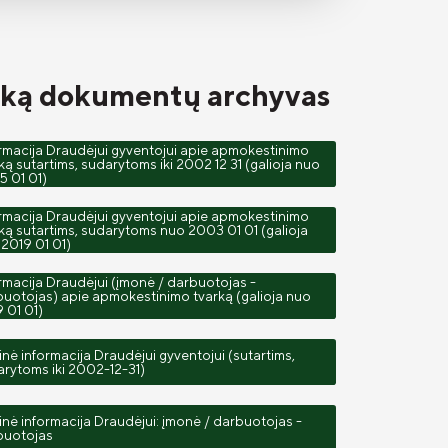
arką dokumentų archyvas
rmacija Draudėjui gyventojui apie apmokestinimo
ką sutartims, sudarytoms iki 2002 12 31 (galioja nuo
 01 01)
rmacija Draudėjui gyventojui apie apmokestinimo
ką sutartims, sudarytoms nuo 2003 01 01 (galioja
2019 01 01)
rmacija Draudėjui (įmonė / darbuotojas -
uotojas) apie apmokestinimo tvarką (galioja nuo
 01 01)
nė informacija Draudėjui gyventojui (sutartims,
rytoms iki 2002-12-31)
nė informacija Draudėjui: įmonė / darbuotojas -
buotojas