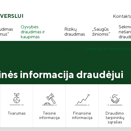
VERSLUI
Kontakta
Gyvybės
Sėkm
udimas
Rizikų
„Saugūs
draudimas ir
nešan
mus“
draudimas
žiniomis“
kaupimas
draud
mas
„Compensa Life“ esminė informacija draudėjui
„Compensa Life“ esminės inform
nės informacija draudėjui
Tvarumas
Teisinė
Finansinė
Draudimo
informacija
informacija
tarpininkų
sąrašas