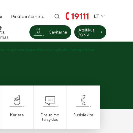
19111
LT
i
Pirkite internetu
ę
Atsitikus
tis
Savitarna
įvykiui
imas
acijos apie sutarčių apmokestinimo tvarką dokumentų archyvas
Atgal
Karjera
Draudimo
Susisiekite
taisyklės