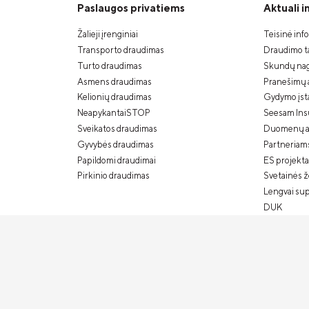
Paslaugos privatiems
Aktuali 
Žalieji įrenginiai
Teisinė inf
Transporto draudimas
Draudimo ta
Turto draudimas
Skundų nag
Asmens draudimas
Pranešimų 
Kelionių draudimas
Gydymo įstai
NeapykantaiSTOP
Seesam Ins
Sveikatos draudimas
Duomenų a
Gyvybės draudimas
Partneriam
Papildomi draudimai
ES projekta
Pirkinio draudimas
Svetainės 
Lengvai su
DUK