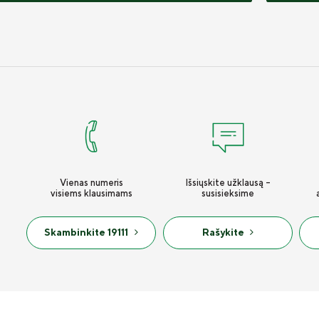
Vienas numeris
Išsiųskite užklausą -
visiems klausimams
susisieksime
Skambinkite 19111
Rašykite