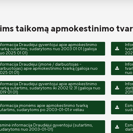
rtims taikomą apmokestinimo tv
nformacija Draudėjui gyventojui apie apmokestinimo
Info
varką sutartims, sudarytoms nuo 2003 01 01 (galioja
tvar
uo 2025 01 01)
2025
nformacija Draudėjui (įmonė / darbuotojas -
Info
arbuotojas) apie apmokestinimo tvarką (galioja nuo
tvar
025 01 01)
nuo 
nformacija Draudėjui gyventojui apie apmokestinimo
Info
varką sutartims, sudarytoms iki 2002 12 31 (galioja nuo
darb
019 01 01)
2019
nformacija įmonėms apie apmokestinimo tvarką
Esmi
utartims, sudarytoms po 2003-01-01 ir vėliau
suda
sminė informacija Draudėjui gyventojui (sutartims,
Esmi
udarytoms nuo 2003-01-01)
dar