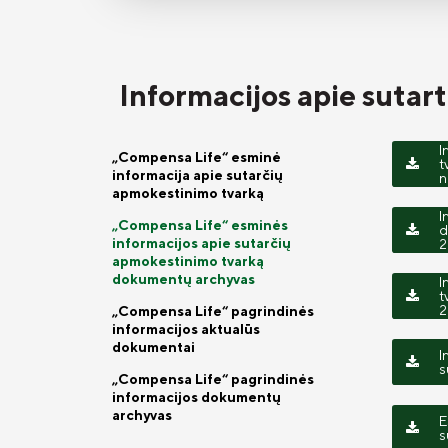
Informacijos apie suta
I
„Compensa Life“ esminė
t
informacija apie sutarčių
n
apmokestinimo tvarką
I
„Compensa Life“ esminės
d
informacijos apie sutarčių
2
apmokestinimo tvarką
dokumentų archyvas
I
t
2
„Compensa Life“ pagrindinės
informacijos aktualūs
dokumentai
I
s
„Compensa Life“ pagrindinės
informacijos dokumentų
archyvas
E
s