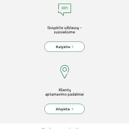
Draudimo tarpininkų sąrašas
Karjera
Išsiųskite užklausą -
Draudimo taisyklės
susisieksime
Susisiekite
Rašykite
Klientų
aptarnavimo padaliniai
Atvykite