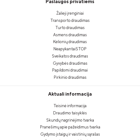
Paslaugos privatiems
Žalieji įrenginiai
Transporto draudimas
Turto draudimas
Asmens draudimas
Kelionių draudimas
NeapykantaiSTOP
Sveikatos draudimas
Gyvybės draudimas
Papildomi draudimai
Pirkinio draudimas
Aktuali informacija
Teisinė informacija
Draudimo taisyklės
Skundų nagrinėjimo tvarka
Pranešimų apie pažeidimus tvarka
Gydymo įstaigų ir vaistinių sąrašas