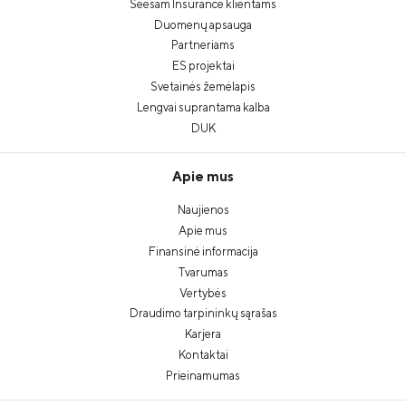
Seesam Insurance klientams
Duomenų apsauga
Partneriams
ES projektai
Svetainės žemėlapis
Lengvai suprantama kalba
DUK
Apie mus
Naujienos
Apie mus
Finansinė informacija
Tvarumas
Vertybės
Draudimo tarpininkų sąrašas
Karjera
Kontaktai
Prieinamumas