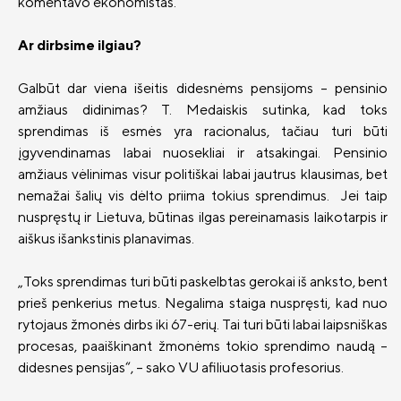
komentavo ekonomistas.
Ar dirbsime ilgiau?
Galbūt dar viena išeitis didesnėms pensijoms – pensinio
amžiaus didinimas? T. Medaiskis sutinka, kad toks
sprendimas iš esmės yra racionalus, tačiau turi būti
įgyvendinamas labai nuosekliai ir atsakingai. Pensinio
amžiaus vėlinimas visur politiškai labai jautrus klausimas, bet
nemažai šalių vis dėlto priima tokius sprendimus. Jei taip
nuspręstų ir Lietuva, būtinas ilgas pereinamasis laikotarpis ir
aiškus išankstinis planavimas.
„Toks sprendimas turi būti paskelbtas gerokai iš anksto, bent
prieš penkerius metus. Negalima staiga nuspręsti, kad nuo
rytojaus žmonės dirbs iki 67-erių. Tai turi būti labai laipsniškas
procesas, paaiškinant žmonėms tokio sprendimo naudą –
didesnes pensijas“, – sako VU afiliuotasis profesorius.