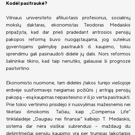
Kodėl pasitraukė?
II pensijų pakopa: likti ar išlipti?
Vilniaus universiteto afiliuotasis profesorius, socialinių
Investicinis gyvybės draudimas
mokslų daktaras, ekonomistas Teodoras Medaiskis
pripažįsta, kad dar prieš pradedant antrosios pensijų
Investavimo kryptys
pakopos reformą buvo nuogąstaujama, jog suteikus
Kas yra investavimas?
gyventojams galimybę pasitraukti iš kaupimo, tokiu
sprendimu gali pasinaudoti didelė jų dalis. Nors reformos
Rizikų draudimas
ADB „Compensa Vienna Insurance
šalininkai tikino, kad taip nenutiks, galiausiai ši prognozė
Group“ kontaktai
Draudimas nuo vėžinių susirgimų
pasitvirtino.
„OncoDrop“
Naujienos
„Compensa Life Vienna Insurance Group
SE“ Lietuvos filialo kontaktai
Ekonomisto nuomone, tam didelės įtakos turėjo viešojoje
Pensinio anuiteto draudimas
Apie mus
erdvėje susiformavęs neigiamas požiūris į antrąją pensijų
Papildomi draudimai
Valdyba ir stebėtojų taryba
pakopą – esą kaupimas nepasiteisino ir iš jo verta pasitraukti.
Prie tokio vertinimo prisidėjo ir nusivylimas mažesnėmis nei
Gyvybės draudimo klientų DUK
Tvarumas
tikėtasi išmokomis. Tačiau, kaip „Compensa Life“
„Compensa Life“ esminė informacija
tinklalaidėje „Daugiau nei finansai“ kalbėjo T. Medaiskis,
Teisinė informacija
draudėjui
sistema dar nėra visiškai subrendusi – maždaug du
Finansinė informacija
dešimtmečiai pensijų kaupimo yra per trumpas laikotarpis