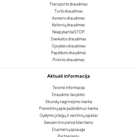
Transporto draudimas
Turto draudimas
Asmens draudimas
Kelionių draudimas
NeapykantaiSTOP
Sveikatos draudimas
Gyvybės draudimas
Papildomi draudimai
Pirkinio draudimas
Aktuali informacija
Teisinė informacija
Draudimo taisyklės
Skundų nagrinėjimo tvarka
Pranešimų apie pažeidimus tvarka
Gydymo įstaigų ir vaistinių sąrašas
Seesam Insurance klientams
Duomenų apsauga
Partneriams