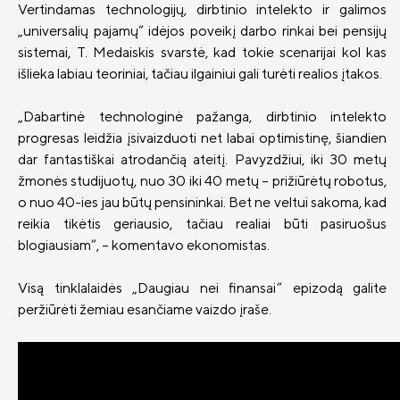
Vertindamas technologijų, dirbtinio intelekto ir galimos
„universalių pajamų“ idėjos poveikį darbo rinkai bei pensijų
sistemai, T. Medaiskis svarstė, kad tokie scenarijai kol kas
išlieka labiau teoriniai, tačiau ilgainiui gali turėti realios įtakos.
„Dabartinė technologinė pažanga, dirbtinio intelekto
progresas leidžia įsivaizduoti net labai optimistinę, šiandien
dar fantastiškai atrodančią ateitį. Pavyzdžiui, iki 30 metų
žmonės studijuotų, nuo 30 iki 40 metų – prižiūrėtų robotus,
o nuo 40-ies jau būtų pensininkai. Bet ne veltui sakoma, kad
reikia tikėtis geriausio, tačiau realiai būti pasiruošus
blogiausiam“, – komentavo ekonomistas.
Visą tinklalaidės „Daugiau nei finansai“ epizodą galite
peržiūrėti žemiau esančiame vaizdo įraše.