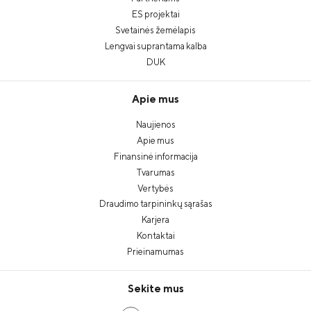
ES projektai
Svetainės žemėlapis
Lengvai suprantama kalba
DUK
Apie mus
Naujienos
Apie mus
Finansinė informacija
Tvarumas
Vertybės
Draudimo tarpininkų sąrašas
Karjera
Kontaktai
Prieinamumas
Sekite mus