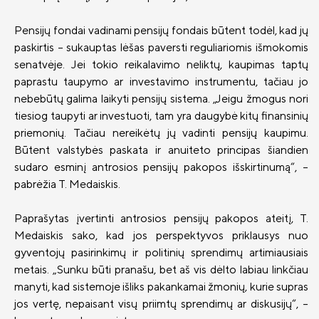
Pensijų fondai vadinami pensijų fondais būtent todėl, kad jų
paskirtis – sukauptas lėšas paversti reguliariomis išmokomis
senatvėje. Jei tokio reikalavimo neliktų, kaupimas taptų
paprastu taupymo ar investavimo instrumentu, tačiau jo
nebebūtų galima laikyti pensijų sistema. „Jeigu žmogus nori
tiesiog taupyti ar investuoti, tam yra daugybė kitų finansinių
priemonių. Tačiau nereikėtų jų vadinti pensijų kaupimu.
Būtent valstybės paskata ir anuiteto principas šiandien
sudaro esminį antrosios pensijų pakopos išskirtinumą“, –
pabrėžia T. Medaiskis.
Paprašytas įvertinti antrosios pensijų pakopos ateitį, T.
Medaiskis sako, kad jos perspektyvos priklausys nuo
gyventojų pasirinkimų ir politinių sprendimų artimiausiais
metais. „Sunku būti pranašu, bet aš vis dėlto labiau linkčiau
manyti, kad sistemoje išliks pakankamai žmonių, kurie supras
jos vertę, nepaisant visų priimtų sprendimų ar diskusijų“, –