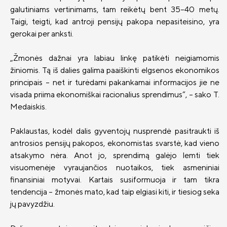
galutiniams vertinimams, tam reikėtų bent 35–40 metų.
Draudimo tarpininkų sąrašas
Taigi, teigti, kad antroji pensijų pakopa nepasiteisino, yra
Karjera
gerokai per anksti.
Draudimo taisyklės
„Žmonės dažnai yra labiau linkę patikėti neigiamomis
Susisiekite
žiniomis. Tą iš dalies galima paaiškinti elgsenos ekonomikos
principais – net ir turėdami pakankamai informacijos jie ne
visada priima ekonomiškai racionalius sprendimus“, – sako T.
Medaiskis.
Paklaustas, kodėl dalis gyventojų nusprendė pasitraukti iš
antrosios pensijų pakopos, ekonomistas svarstė, kad vieno
atsakymo nėra. Anot jo, sprendimą galėjo lemti tiek
visuomenėje vyraujančios nuotaikos, tiek asmeniniai
finansiniai motyvai. Kartais susiformuoja ir tam tikra
tendencija – žmonės mato, kad taip elgiasi kiti, ir tiesiog seka
jų pavyzdžiu.