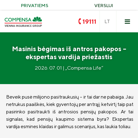
PRIVATIEMS
VERSLUI
19111
Masinis bėgimas iš antros pakopos –
ekspertas vardija priežastis
2026. 07. 01 | „Compensa Life“
Privalomasis vairuotojų civilinės
atsakomybės draudimas
Turto draudimas
Compensa VAIRUOK
Beveik pusė milijono pasitraukusių – ir tai dar ne pabaiga. Jau
netrukus paaiškės, kiek gyventojų per antrąjį ketvirtį taip pat
Žalieji įrenginiai
Nelaimingi atsitikimai
KASKO draudimas
pasirinko pasitraukti iš antrosios pensijų pakopos. Ar tai
Kelionės
signalas, kad pensijų kaupimo sistema byra? Ekspertas
KASKO draudimas elektromobiliams
„Compensa Life“ sveikatos draudimas
vardija esmines klaidas ir galimus scenarijus, kas laukia toliau.
Neapykantai STOP
KASKO alternatyvus
„Seesam“ sveikatos draudimas