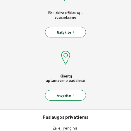
Išsiųskite užklausą -
susisieksime
Rašykite
Klientų
aptarnavimo padaliniai
Atvykite
Paslaugos privatiems
Žalieji įrenginiai