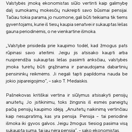
Valstybės įmoką ekonomistas siūlo vertinti kaip galimybę
dalį sumokamų mokesčių nukreipti savo būsimai pensijai.
Tačiau tokia parama, jo nuomone, gali būti teikiama tik tiems
gyventojams, kurie iš tiesų kaupia senatvei ir sukauptas lėšas
gauna periodinėmis, o ne vienkartine išmoka.
„Valstybė prisideda prie kaupimo todėl, kad žmogus pats
rūpinasi savo ateitimi. Jeigu jis atsisako kaupti arba
nusprendžia sukauptas lėšas pasiimti anksčiau, valstybės
įmoka turėtų būti grąžinama ir panaudojama dabartinių
pensininkų reikmėms. Ji negali tapti papildoma nauda be
jokio įsipareigojimo“, – sako T. Medaiskis.
Pašnekovas kritiškai vertina ir siūlymus atsisakyti pensijų
anuitetų. Jo įsitikinimu, toks žingsnis iš esmės paneigtų
pačią pensijų kaupimo idėją. „Anuitetų naikinimą vertinčiau
kaip nesupratimą, kas yra pensija. Pensija – tai periodinė
išmoka iki gyvos galvos. Jeigu žmogus tiesiog pasiima visą
sukauptą sumą, tai jau nėra pensija“, – sako ekonomistas.