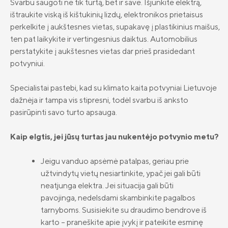
Svarbu saugoti ne tik turtą, bet ir save. Išjunkite elektrą,
ištraukite viską iš kištukinių lizdų, elektronikos prietaisus
perkelkite į aukštesnes vietas, supakavę į plastikinius maišus,
ten pat laikykite ir vertingesnius daiktus. Automobilius
perstatykite į aukštesnes vietas dar prieš prasidedant
potvyniui.
Specialistai pastebi, kad su klimato kaita potvyniai Lietuvoje
dažnėja ir tampa vis stipresni, todėl svarbu iš anksto
pasirūpinti savo turto apsauga.
Kaip elgtis, jei jūsų turtas jau nukentėjo potvynio metu?
Jeigu vanduo apsėmė patalpas, geriau prie
užtvindytų vietų nesiartinkite, ypač jei gali būti
neatjunga elektra. Jei situacija gali būti
pavojinga, nedelsdami skambinkite pagalbos
tarnyboms. Susisiekite su draudimo bendrove iš
karto – praneškite apie įvykį ir pateikite esminę