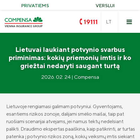
PRIVATIEMS
VERSLUI
19111
Lietuvai laukiant potvynio svarbus
priminimas: kokių priemonių imtis ir ko
griežtai nedaryti saugant turtą
2026. 02. 24 | Compensa
Privalomasis vairuotojų civilinės
atsakomybės draudimas
Turto draudimas
Compensa VAIRUOK
Žalieji įrenginiai
Lietuvoje rengiamasi galimam potvyniui. Gyventojams,
Nelaimingi atsitikimai
KASKO draudimas
esantiems rizikos zonoje, dalijami smėlio maišai, taip pat
Kelionės
ruošiami scenarijai atvejams, jei namus tektų nedelsiant
KASKO draudimas elektromobiliams
„Compensa Life“ sveikatos draudimas
palikti. Draudimo ekspertas paaiškina, kaip patikrinti, ar turtas
Neapykantai STOP
KASKO alternatyvus
„Seesam“ sveikatos draudimas
patenka į potvynio rizikos zoną, kokių veiksmų imtis siekiant