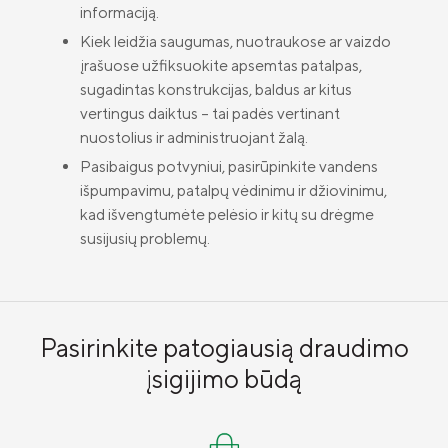
informaciją.
Kiek leidžia saugumas, nuotraukose ar vaizdo
įrašuose užfiksuokite apsemtas patalpas,
sugadintas konstrukcijas, baldus ar kitus
vertingus daiktus – tai padės vertinant
nuostolius ir administruojant žalą.
Pasibaigus potvyniui, pasirūpinkite vandens
išpumpavimu, patalpų vėdinimu ir džiovinimu,
kad išvengtumėte pelėsio ir kitų su drėgme
susijusių problemų.
Pasirinkite patogiausią draudimo
įsigijimo būdą