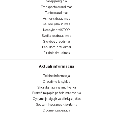
Žalieji įrenginiai
Transporto draudimas
Turto draudimas
Asmens draudimas
Kelionių draudimas
NeapykantaiSTOP
Sveikatos draudimas
Gyvybės draudimas
Papildomi draudimai
Pirkinio draudimas
Aktuali informacija
Teisinė informacija
Draudimo taisyklės
Skundų nagrinėjimo tvarka
Pranešimų apie pažeidimus tvarka
Gydymo įstaigų ir vaistinių sąrašas
Seesam Insurance klientams
Duomenų apsauga