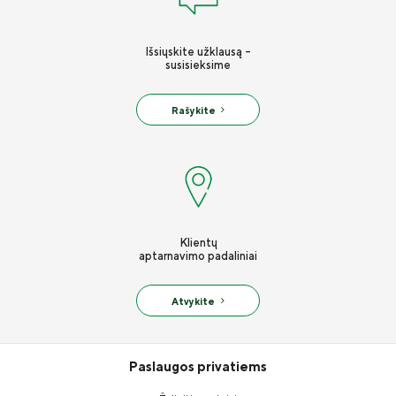
Išsiųskite užklausą -
susisieksime
Rašykite
Klientų
aptarnavimo padaliniai
Atvykite
Paslaugos privatiems