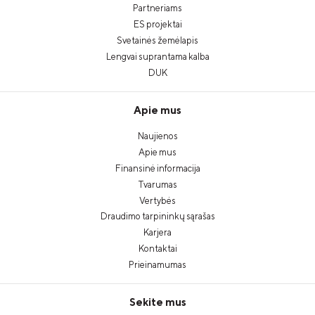
Partneriams
ES projektai
Svetainės žemėlapis
Lengvai suprantama kalba
DUK
Apie mus
Naujienos
Apie mus
Finansinė informacija
Tvarumas
Vertybės
Draudimo tarpininkų sąrašas
Karjera
Kontaktai
Prieinamumas
Sekite mus