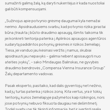
sumažinti galimą žalą, ką daryti nukentėjus ir kada nuostoliai
II pensijų pakopa: likti ar išlipti?
gali būti kompensuojami.
Investicinis gyvybės draudimas
„Sužinojus apie potvynio grėsmę daugumai kyla nemažai
nerimo. Apsidraudusiems svarbu, kad potvynio rizika įprastai
Investavimo kryptys
būna įtraukta į būsto draudimo apsaugą, išimtis taikoma tik
Kas yra investavimas?
jei konkreti teritorija patenka į Aplinkos apsaugos agentūros
sudarytą padidintos potvynių grėsmės ir rizikos žemėlapį.
Rizikų draudimas
ADB „Compensa Vienna Insurance
Tiesa, jei vanduo jau kėsinasi veržtis į namus, skubiai
Group“ kontaktai
Draudimas nuo vėžinių susirgimų
apsidrausti jau nepavyks – galima nebent apsisaugoti nuo
„OncoDrop“
Naujienos
„Compensa Life Vienna Insurance Group
ateities įvykių“, – sako Mindaugas Balinskas, ne gyvybės
SE“ Lietuvos filialo kontaktai
draudimo bendrovės „Compensa Vienna Insurance Group“
Pensinio anuiteto draudimas
Apie mus
Žalų departamento vadovas.
Papildomi draudimai
Valdyba ir stebėtojų taryba
Pasak eksperto, pasitaiko, kad dalis gyventojų net nežino,
Gyvybės draudimo klientų DUK
Tvarumas
kad jų turtas patenka į rizikos zoną. Kita vertus, yra ir tokių
„Compensa Life“ esminė informacija
Teisinė informacija
teritorijų, kurios žemėlapyje pažymėtos kaip rizikingos, nors
draudėjui
jose potvynių nebuvo fiksuota daugiau nei dešimtmetį.
Finansinė informacija
Todėl svarbu ne tik tikrinti informaciją, bet ir įvertinti realią