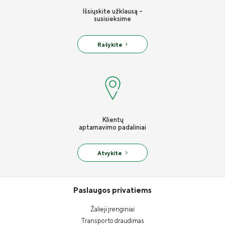
Išsiųskite užklausą -
susisieksime
Rašykite
Klientų
aptarnavimo padaliniai
Atvykite
Paslaugos privatiems
Žalieji įrenginiai
Transporto draudimas