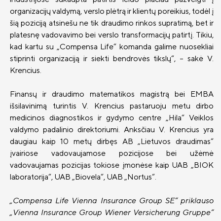
organizacijų valdymą, verslo plėtrą ir klientų poreikius, todėl į
Draudimo tarpininkų sąrašas
šią poziciją atsinešu ne tik draudimo rinkos supratimą, bet ir
Karjera
platesnę vadovavimo bei verslo transformacijų patirtį. Tikiu,
kad kartu su „Compensa Life“ komanda galime nuosekliai
Draudimo taisyklės
stiprinti organizaciją ir siekti bendrovės tikslų“, – sakė V.
Susisiekite
Krencius.
Finansų ir draudimo matematikos magistrą bei EMBA
išsilavinimą turintis V. Krencius pastaruoju metu dirbo
medicinos diagnostikos ir gydymo centre „Hila“ Veiklos
valdymo padalinio direktoriumi. Anksčiau V. Krencius yra
daugiau kaip 10 metų dirbęs AB „Lietuvos draudimas“
įvairiose vadovaujamose pozicijose bei užėmė
vadovaujamas pozicijas tokiose įmonėse kaip UAB „BIOK
laboratorija“, UAB „Biovela“, UAB „Nortus“.
„Compensa Life Vienna Insurance Group SE“ priklauso
„Vienna Insurance Group Wiener Versicherung Gruppe“