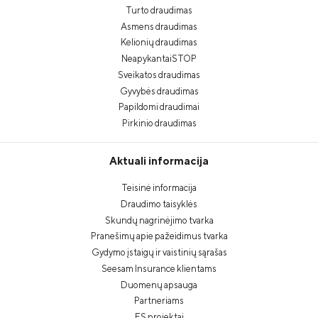
Turto draudimas
Asmens draudimas
Kelionių draudimas
NeapykantaiSTOP
Sveikatos draudimas
Gyvybės draudimas
Papildomi draudimai
Pirkinio draudimas
Aktuali informacija
Teisinė informacija
Draudimo taisyklės
Skundų nagrinėjimo tvarka
Pranešimų apie pažeidimus tvarka
Gydymo įstaigų ir vaistinių sąrašas
Seesam Insurance klientams
Duomenų apsauga
Partneriams
ES projektai