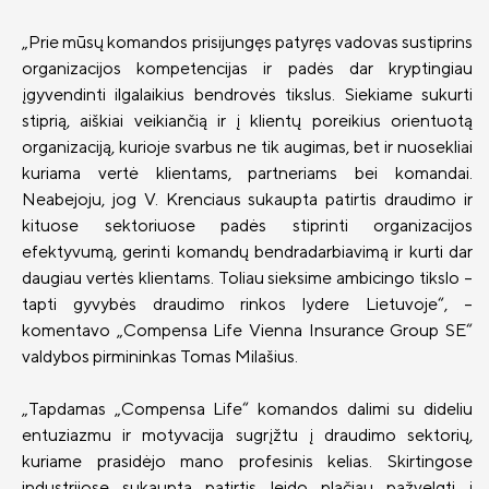
II pensijų pakopa: likti ar išlipti?
„Prie mūsų komandos prisijungęs patyręs vadovas sustiprins
organizacijos kompetencijas ir padės dar kryptingiau
Investicinis gyvybės draudimas
įgyvendinti ilgalaikius bendrovės tikslus. Siekiame sukurti
Investavimo kryptys
stiprią, aiškiai veikiančią ir į klientų poreikius orientuotą
organizaciją, kurioje svarbus ne tik augimas, bet ir nuosekliai
Kas yra investavimas?
kuriama vertė klientams, partneriams bei komandai.
Neabejoju, jog V. Krenciaus sukaupta patirtis draudimo ir
Rizikų draudimas
ADB „Compensa Vienna Insurance
kituose sektoriuose padės stiprinti organizacijos
Group“ kontaktai
Draudimas nuo vėžinių susirgimų
efektyvumą, gerinti komandų bendradarbiavimą ir kurti dar
„OncoDrop“
Naujienos
„Compensa Life Vienna Insurance Group
daugiau vertės klientams. Toliau sieksime ambicingo tikslo –
SE“ Lietuvos filialo kontaktai
tapti gyvybės draudimo rinkos lydere Lietuvoje“, –
Pensinio anuiteto draudimas
Apie mus
komentavo „Compensa Life Vienna Insurance Group SE“
Papildomi draudimai
Valdyba ir stebėtojų taryba
valdybos pirmininkas Tomas Milašius.
Gyvybės draudimo klientų DUK
Tvarumas
„Tapdamas „Compensa Life“ komandos dalimi su dideliu
„Compensa Life“ esminė informacija
Teisinė informacija
entuziazmu ir motyvacija sugrįžtu į draudimo sektorių,
draudėjui
kuriame prasidėjo mano profesinis kelias. Skirtingose
Finansinė informacija
industrijose sukaupta patirtis leido plačiau pažvelgti į