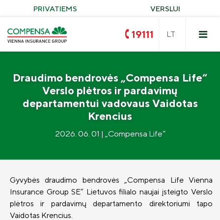
PRIVATIEMS
VERSLUI
19111
Draudimo bendrovės „Compensa Life“
Verslo plėtros ir pardavimų
departamentui vadovaus Vaidotas
Krencius
Privalomasis vairuotojų civilinės
2026. 06. 01 | „Compensa Life“
atsakomybės draudimas
Turto draudimas
Compensa VAIRUOK
Žalieji įrenginiai
Nelaimingi atsitikimai
KASKO draudimas
Gyvybės draudimo bendrovės „Compensa Life Vienna
Kelionės
KASKO draudimas elektromobiliams
Insurance Group SE“ Lietuvos filialo naujai įsteigto Verslo
„Compensa Life“ sveikatos draudimas
plėtros ir pardavimų departamento direktoriumi tapo
Neapykantai STOP
KASKO alternatyvus
„Seesam“ sveikatos draudimas
Vaidotas Krencius.