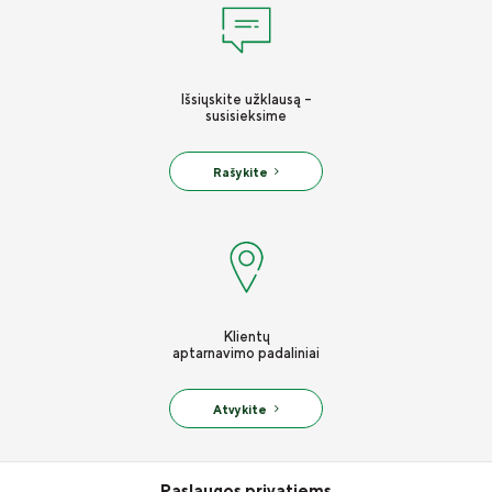
Išsiųskite užklausą -
susisieksime
Rašykite
Klientų
aptarnavimo padaliniai
Atvykite
Paslaugos privatiems