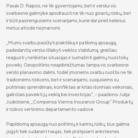
Pasak D. Raipos, ne tik gyventojams, bet ir verslui vis
Draudimo tarpininkų sąrašas
svarbesnė galimybė apsidrausti ne tik nuo įprastų rizikų, bet
Karjera
ir būti pasirengusiems scenarijams, kurie dar prieš kelerius
metus atrodė neįmanomi.
Draudimo taisyklės
Susisiekite
„Mums svarbu pasiūlyti praktišką ir patikimą apsaugą,
padedančią verslui išlaikyti veiklos stabilumą, greičiau
reaguoti į netikėtas situacijas ir sumažinti galimų nuostolių
poveikį. Geopolitinis neapibrėžtumas tampa vis svarbesne
verslo planavimo dalimi, todėl įmonėms svarbu ruoštis ne tik
tradicinėms rizikoms, bet ir scenarijams, susijusiems su
politiniais sprendimais, konfliktais ar kitais išoriniais veiksniais,
galinčiais paveikti jų veiklą bei investicijas“, – paaiškino Julija
Judickienė, „Compensa Vienna Insurance Group“ Produktų
ir rizikos vertinimo departamento vadovė.
Papildomą apsaugą nuo politinių ir karinių rizikų bus galima
įsigyti tiek sudarant naujas, tiek pratęsiant ankstesnes