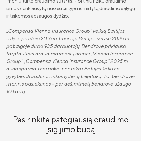
įmonių turto draudimo sutartis. Politinių rizikų draudimo
išmoka priklausytų nuo sutartyje numatytų draudimo sąlygų
ir taikomos apsaugos dydžio.
„Compensa Vienna Insurance Group“ veiklą Baltijos
šalyse pradėjo 2016 m. Įmonėje Baltijos šalyse 2025 m.
pabaigoje dirbo 935 darbuotojų. Bendrovė priklauso
tarptautinei draudimo įmonių grupei „Vienna Insurance
Group“.„Compensa Vienna Insurance Group“ 2025 m.
augo sparčiau nei rinka ir pateko į Baltijos šalių ne
gyvybės draudimo rinkos lyderių trejetuką. Tai bendrovei
istorinis pasiekimas – per dešimtmetį bendrovė užaugo
10 kartų.
Pasirinkite patogiausią draudimo
įsigijimo būdą