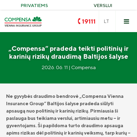
PRIVATIEMS
VERSLUI
19111
„Compensa“ pradeda teikti politinių ir
karinių rizikų draudimą Baltijos šalyse
2026. 06. 11 | Compensa
Privalomasis vairuotojų civilinės
atsakomybės draudimas
Turto draudimas
Compensa VAIRUOK
Ne gyvybės draudimo bendrovė „Compensa Vienna
Insurance Group“ Baltijos šalyse pradeda siūlyti
Žalieji įrenginiai
Nelaimingi atsitikimai
KASKO draudimas
apsaugą nuo politinių ir karinių rizikų. Pirmiausia ši
Kelionės
paslauga bus teikiama verslui, artimiausiu metu – ir
KASKO draudimas elektromobiliams
„Compensa Life“ sveikatos draudimas
gyventojams. Ši papildoma turto draudimo apsauga
Neapykantai STOP
KASKO alternatyvus
„Seesam“ sveikatos draudimas
apims rizikas dėl politinių ir karinių veiksmų, tarp kurių –