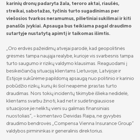
karinių dronų padaryta žala, teroro aktai, riaušės,
II pensijų pakopa: likti ar išlipti?
streikai, sabotažas, tyčinis turto sugadinimas per
viešosios tvarkos neramumus, pilietiniai sukilimai ir kiti
Investicinis gyvybės draudimas
panašūs įvykiai. Apsauga bus teikiama pagal draudimo
sutartyje nustatytą apimtį ir taikomas išimtis.
Investavimo kryptys
Kas yra investavimas?
„Oro erdvės pažeidimų atvejai parodė, kad geopolitinės
grėsmės tampa naująja realybe, kurioje vis svarbesnis tampa
Rizikų draudimas
ADB „Compensa Vienna Insurance
turto saugumo ir rizikų valdymo klausimas. Reaguodami į
Group“ kontaktai
Draudimas nuo vėžinių susirgimų
besikeičiančią situaciją klientams Lietuvoje, Latvijoje ir
„OncoDrop“
Naujienos
Estijoje sukūrėme papildomą apsaugą nuo politinio ir karinio
„Compensa Life Vienna Insurance Group
SE“ Lietuvos filialo kontaktai
pobūdžio rizikų, kurių iki šiol neapėmė įprastas turto
Pensinio anuiteto draudimas
Apie mus
draudimas. Nors tokių incidentų tikimybė išlieka nedidelė,
Papildomi draudimai
Valdyba ir stebėtojų taryba
klientams svarbu žinoti, kad net ir sudėtingiausiose
situacijose jie neliktų vieni su galimais finansiniais
Gyvybės draudimo klientų DUK
Tvarumas
nuostoliais“, – komentavo Deividas Raipa, ne gyvybės
„Compensa Life“ esminė informacija
draudimo bendrovės „Compensa Vienna Insurance Group“
Teisinė informacija
draudėjui
valdybos pirmininkas ir generalinis direktorius.
Finansinė informacija