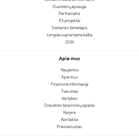
Duomenų apsauga
Partneriams
ES projektai
Svetainės žemėlapis
Lengvai suprantama kalba
DUK
Apie mus
Naujienos
Apie mus
Finansinė informacija
Tvarumas
Vertybės
Draudimo tarpininkų sąrašas
Karjera
Kontaktai
Prieinamumas