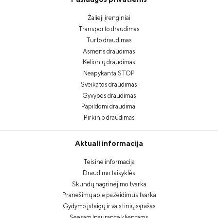
Žalieji įrenginiai
Transporto draudimas
Turto draudimas
Asmens draudimas
Kelionių draudimas
NeapykantaiSTOP
Sveikatos draudimas
Gyvybės draudimas
Papildomi draudimai
Pirkinio draudimas
Aktuali informacija
Teisinė informacija
Draudimo taisyklės
Skundų nagrinėjimo tvarka
Pranešimų apie pažeidimus tvarka
Gydymo įstaigų ir vaistinių sąrašas
Seesam Insurance klientams