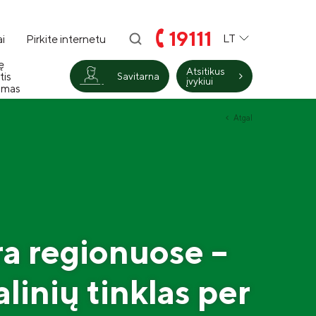
19111
LT
i
Pirkite internetu
ę
Atsitikus
tis
Savitarna
įvykiui
imas
Atgal
ra regionuose –
linių tinklas per