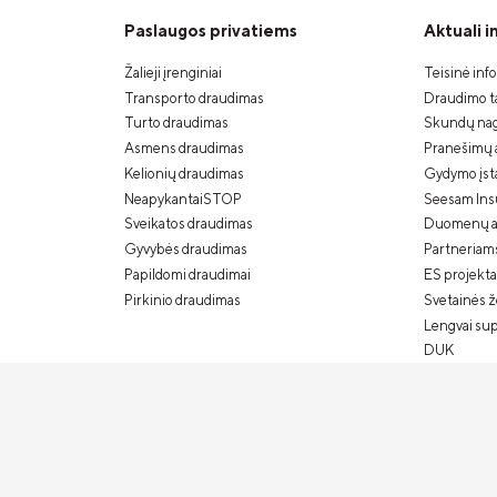
Paslaugos privatiems
Aktuali 
Žalieji įrenginiai
Teisinė inf
Transporto draudimas
Draudimo ta
Turto draudimas
Skundų nag
Asmens draudimas
Pranešimų 
Kelionių draudimas
Gydymo įstai
NeapykantaiSTOP
Seesam Ins
Sveikatos draudimas
Duomenų a
Gyvybės draudimas
Partneriam
Papildomi draudimai
ES projekta
Pirkinio draudimas
Svetainės 
Lengvai su
DUK