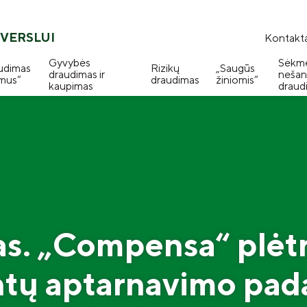
VERSLUI
Kontakta
Gyvybės
Sėkm
udimas
Rizikų
„Saugūs
draudimas ir
nešan
mus“
draudimas
žiniomis“
kaupimas
draud
as. „Compensa“ plėt
ntų aptarnavimo pada