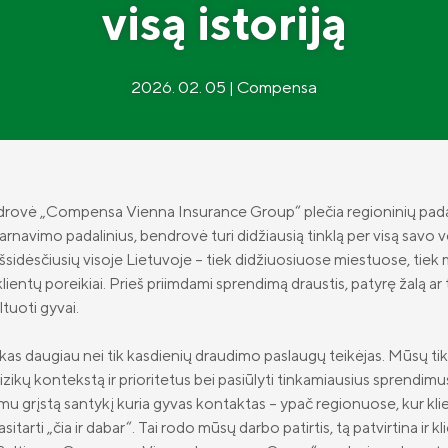
visą istoriją
2026. 02. 05 | Compensa
ovė „Compensa Vienna Insurance Group“ plečia regioninių padali
tarnavimo padalinius, bendrovė turi didžiausią tinklą per visą savo v
 išsidėsčiusių visoje Lietuvoje – tiek didžiuosiuose miestuose, tie
entų poreikiai. Prieš priimdami sprendimą draustis, patyrę žalą ar t
tuoti gyvai.
as daugiau nei tik kasdienių draudimo paslaugų teikėjas. Mūsų tik
 rizikų kontekstą ir prioritetus bei pasiūlyti tinkamiausius sprendimu
imu grįstą santykį kuria gyvas kontaktas – ypač regionuose, kur kl
itarti „čia ir dabar“. Tai rodo mūsų darbo patirtis, tą patvirtina ir 