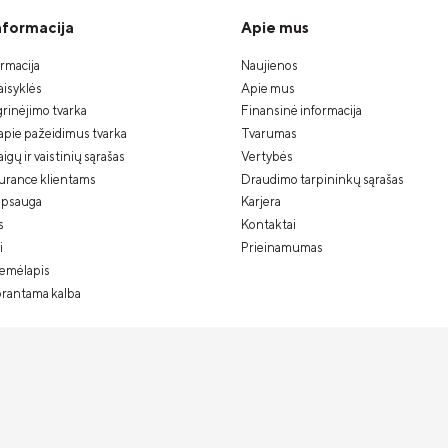
informacija
Apie mus
ormacija
Naujienos
isyklės
Apie mus
rinėjimo tvarka
Finansinė informacija
apie pažeidimus tvarka
Tvarumas
gų ir vaistinių sąrašas
Vertybės
urance klientams
Draudimo tarpininkų sąrašas
psauga
Karjera
s
Kontaktai
i
Prieinamumas
žemėlapis
prantama kalba