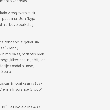
tamento vadovas.
 kaip vieną svarbiausių
 padaliniai. Joniškyje
liniai buvo perkelti į
 tendenciją: geriausiai
sa“ klientų
kinimo balas, rodantis, kiek
angų klientas turi įdėti, kad
tacijos padaliniuose,
,5 balo.
biškas žmogiškasis ryšys –
a Vienna Insurance Group“
up“ Lietuvoje dirba 433