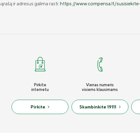
ąrašą ir adresus galima rasti:
https://www.compensa.lt/susisiekite
Pirkite
Vienas numeris
internetu
visiems klausimams
Pirkite
Skambinkite 19111