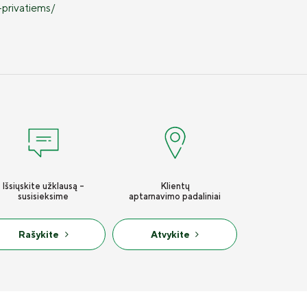
-privatiems/
Išsiųskite užklausą -
Klientų
susisieksime
aptarnavimo padaliniai
Rašykite
Atvykite