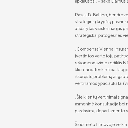
apklausos“, –
sakė
Dainius
Pasak
D. Baltino
, bendrovė,
strateginių
krypčių pasirink
atidarytas visiškai naujas pa
strategiškai patogesnes vie
„Compensa Vienna Insurance
įvertintos vartotojų patirt
rekomendavimo rodiklis NP
klientai patenkinti paslaugo
išspręstų problemą ar gautų
vertinamos ypač aukštai (vid
„Šie klientų vertinimai sig
asmeninė konsultacija bei 
pardavimų departamento v
Šiuo metu Lietuvoje veikia