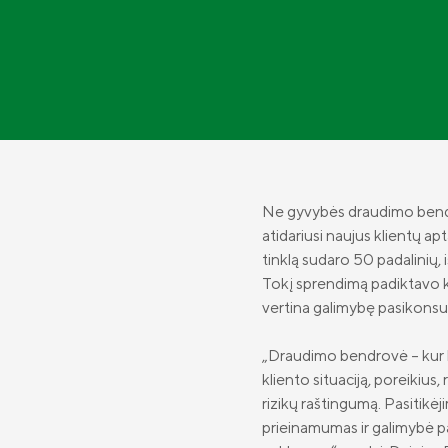
Ne gyvybės draudimo bendr
atidariusi naujus klientų ap
tinklą sudaro 50 padalinių,
Tokį sprendimą padiktavo kli
vertina galimybę pasikonsul
„Draudimo bendrovė – kur k
kliento situaciją, poreikius,
rizikų raštingumą.
Pasitikėj
prieinamumas ir galimybė pas