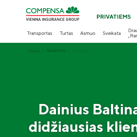
PRIVATIEMS
Dra
Transportas
Turtas
Asmuo
Sveikata
„Ra
Titulinis
PRIVATIEMS
Naujienos
Dainius Baltin
didžiausias klie