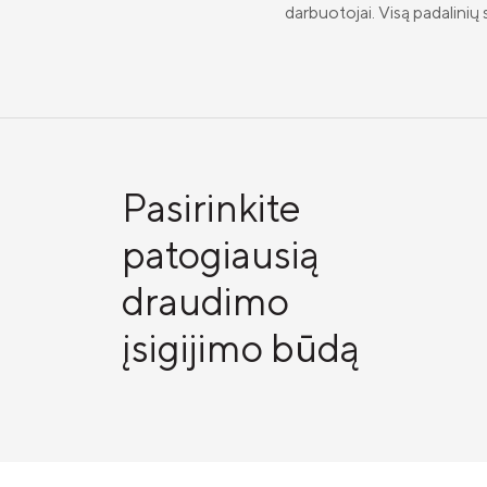
darbuotojai. Visą padalinių s
Pasirinkite
patogiausią
draudimo
įsigijimo būdą