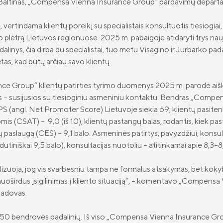
 Baltinas, „Compensa Vienna Insurance Group“ pardavimų depar
 vertindama klientų poreikį su specialistais konsultuotis tiesiogiai,
o plėtrą Lietuvos regionuose. 2025 m. pabaigoje atidaryti trys nauji
dalinys, čia dirba du specialistai, tuo metu Visagino ir Jurbarko pada
tas, kad būtų arčiau savo klientų.
 Group“ klientų patirties tyrimo duomenys 2025 m. parodė aiškią
ys – susijusios su tiesioginiu asmeniniu kontaktu. Bendras „Compen
S (angl.
Net Promoter Score
) Lietuvoje siekia 69, klientų pasiten
mis (CSAT) – 9,0 (iš 10), klientų pastangų balas, rodantis, kiek past
 paslaugą (CES) – 9,1 balo. Asmeninės patirtys, pavyzdžiui, konsul
utiniškai 9,5 balo), konsultacijas nuotoliu – atitinkamai apie 8,3–8
nalizuoja, jog vis svarbesniu tampa ne formalus atsakymas, bet koky
nuoširdus įsigilinimas į kliento situaciją“, – komentavo „Compens
adovas.
 50 bendrovės padalinių. Iš viso „Compensa Vienna Insurance Gro