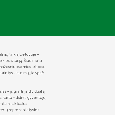
nių tinklą Lietuvoje –
eiklos istoriją. Šiuo metu
k mažesniuose miesteliuose.
urintys klausimų, jie ypač
slas –
įsigilinti į individualią
s,
kartu – didinti gyventojų
ientams aktualus
klientų reprezentatyvios