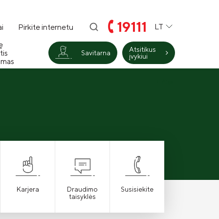
19111
LT
i
Pirkite internetu
ę
Atsitikus
tis
Savitarna
įvykiui
imas
Atgal
Karjera
Draudimo
Susisiekite
taisyklės