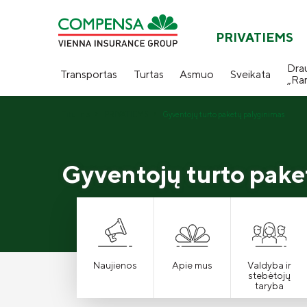
PRIVATIEMS
Dra
Transportas
Turtas
Asmuo
Sveikata
„Ra
Titulinis
PRIVATIEMS
Gyventojų turto paketų palyginimas
Gyventojų turto pake
Naujienos
Apie mus
Valdyba ir
stebėtojų
taryba