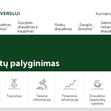
VERSLUI
Kontakta
Gyvybės
Sėkm
udimas
Rizikų
„Saugūs
draudimas ir
nešan
mus“
draudimas
žiniomis“
kaupimas
draud
tų palyginimas
Tvarumas
Teisinė
Finansinė
Draudimo
informacija
informacija
tarpininkų
sąrašas