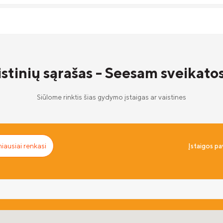
istinių sąrašas - Seesam sveikato
Siūlome rinktis šias gydymo įstaigas ar vaistines
iausiai renkasi
Įstaigos p