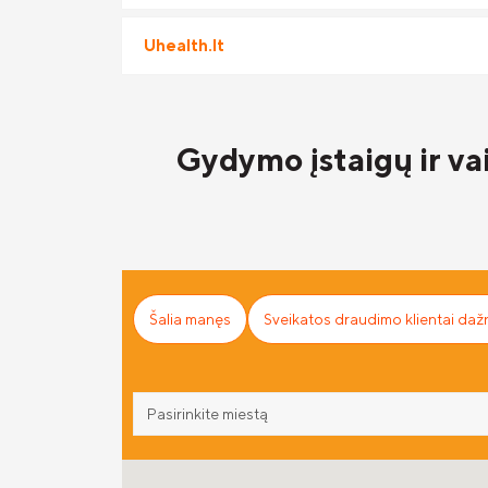
Uhealth.lt
Gydymo įstaigų ir va
Šalia manęs
Sveikatos draudimo klientai dažn
Pasirinkite miestą