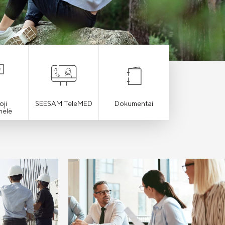
oji
SEESAM TeleMED
Dokumentai
mėlė