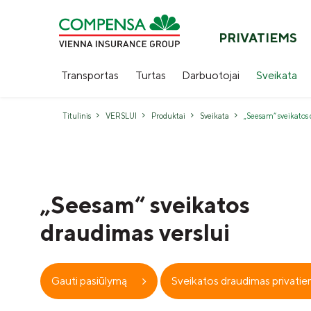
PRIVATIEMS
Transportas
Turtas
Darbuotojai
Sveikata
Titulinis
VERSLUI
Produktai
Sveikata
„Seesam“ sveikatos 
„Seesam“ sveikatos
draudimas verslui
Gauti pasiūlymą
Sveikatos draudimas privati