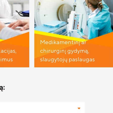
Medikamentinį ar
acijas,
chirurginį gydymą,
rimus
slaugytojų paslaugas
ą: