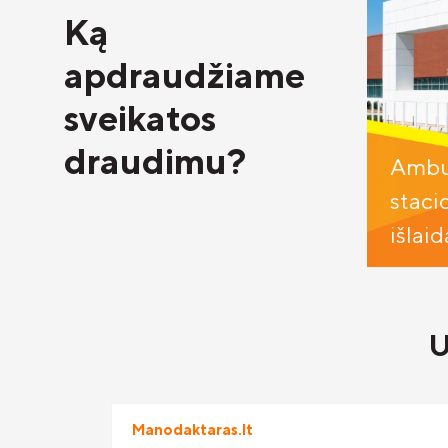
Ką
apdraudžiame
sveikatos
draudimu?
Ambul
staci
išlaid
U
Manodaktaras.lt