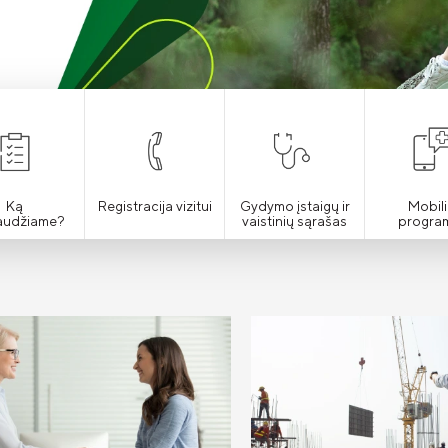
Ką
Registracija vizitui
Gydymo įstaigų ir
Mobili
audžiame?
vaistinių sąrašas
progra