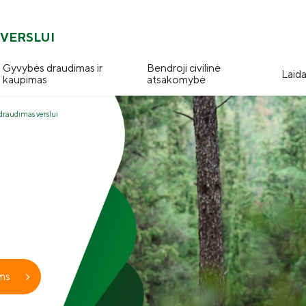
VERSLUI
Gyvybės draudimas ir
Bendroji civilinė
Laid
kaupimas
atsakomybė
draudimas verslui
ems