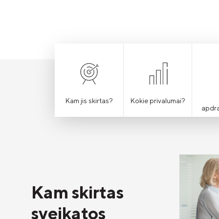
Kam jis skirtas?
Kokie privalumai?
apdr
Kam skirtas
sveikatos