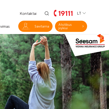
19111
LT
Kontaktai
Atsitikus
avimas
Savitarna
įvykiui
Atgal