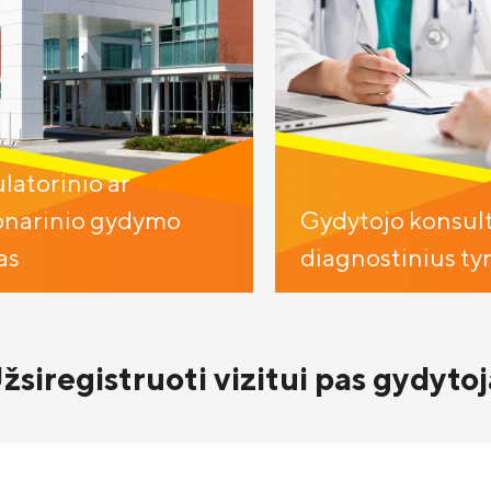
atorinio ar
onarinio gydymo
Gydytojo konsult
as
diagnostinius ty
žsiregistruoti vizitui pas gydytoj