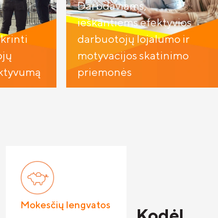
Darbdaviams,
ieškantiems efektyvios
krinti
darbuotojų lojalumo ir
ojų
motyvacijos skatinimo
uktyvumą
priemonės
Mokesčių lengvatos
Kodėl