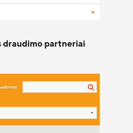
s draudimo partneriai
avadinimas