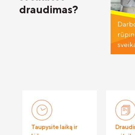
draudimas?
Darbd
rūpin
sveik
Taupysite laiką ir
Draudi