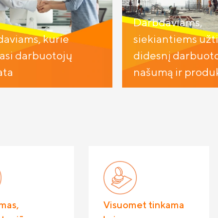
Darbdaviams,
aviams, kurie
siekiantiems užti
asi darbuotojų
didesnį darbuot
ata
našumą ir prod
mas,
Visuomet tinkama