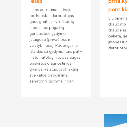
lėšas
pritaik
poreik
Ligos ar traumos atveju
apdraustas darbuotojas
Siūlome ne
gaus greitą ir kvalifikuotą
draudimo 
medicinos pagalbą
draudėjas 
geriausiose gydymo
paketą, ger
įstaigose (privačiose ir
įmonės ir
valstybinėse). Padengsime
darbuotojų
išlaidas už gydymo, taip pat –
ir stomatologinio, paslaugas,
paskirtus diagnostinius
tyrimus, vaistus, profilaktinį
sveikatos patikrinimą,
sanatorinį gydymą ir pan.