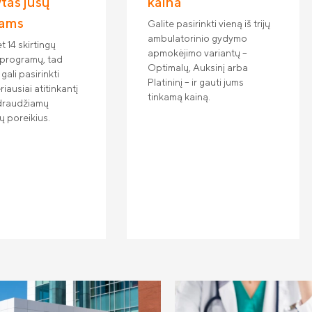
ytas jūsų
kaina
iams
Galite pasirinkti vieną iš trijų
ambulatorinio gydymo
t 14 skirtingų
apmokėjimo variantų –
programų, tad
Optimalų, Auksinį arba
gali pasirinkti
Platininį – ir gauti jums
iausiai atitinkantį
tinkamą kainą.
 draudžiamų
 poreikius.