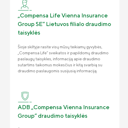
Pasėlių draudimas
Draudimo tarpininkų sąrašas
„Compensa Life“ esminė informacija
Apsauga nuo politinių ir karinių rizikų
draudėjui
„Compensa Life Vienna Insurance
Finansinė informacija
Group SE“ Lietuvos filialo draudimo
Teisinė informacija
ADB „Compensa Vienna Insurance
taisyklės
Group“ kontaktai
Susisiekite
Naujienos
„Compensa Life Vienna Insurance Group
Šioje skiltyje rasite visų mūsų teikiamų gyvybės,
Draudimo taisyklės
SE“ Lietuvos filialo kontaktai
„Compensa Life“ sveikatos ir papildomų draudimo
Apie mus
paslaugų taisykles, informaciją apie draudimo
Tvarumas
sutartims taikomus mokesčius ir kitą svarbią su
Valdyba ir stebėtojų taryba
draudimo paslaugomis susijusią informaciją.
Tvarumas
Teisinė informacija
Finansinė informacija
ADB „Compensa Vienna Insurance
Draudimo tarpininkų sąrašas
Group“ draudimo taisyklės
Karjera