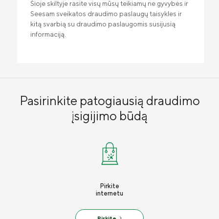
Šioje skiltyje rasite visų mūsų teikiamų ne gyvybės ir
Draudimo taisyklės
Seesam sveikatos draudimo paslaugų taisykles ir
Susisiekite
kitą svarbią su draudimo paslaugomis susijusią
informaciją.
Pasirinkite patogiausią draudimo
įsigijimo būdą
Pirkite
internetu
Pirkite