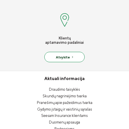
Klientų
aptarnavimo padaliniai
Atvykite
Aktuali informacija
Draudimo taisyklės
Skundų nagrinėjimo tvarka
Pranešimų apie pažeidimus tvarka
Gydymo įstaigų ir vaistinių sąrašas
Seesam Insurance klientams
Duomenų apsauga
Partneriams