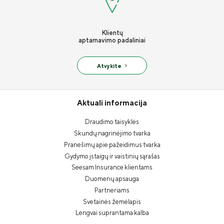
Klientų
aptarnavimo padaliniai
Atvykite
Aktuali informacija
Draudimo taisyklės
Skundų nagrinėjimo tvarka
Pranešimų apie pažeidimus tvarka
Gydymo įstaigų ir vaistinių sąrašas
Seesam Insurance klientams
Duomenų apsauga
Partneriams
Svetainės žemėlapis
Lengvai suprantama kalba