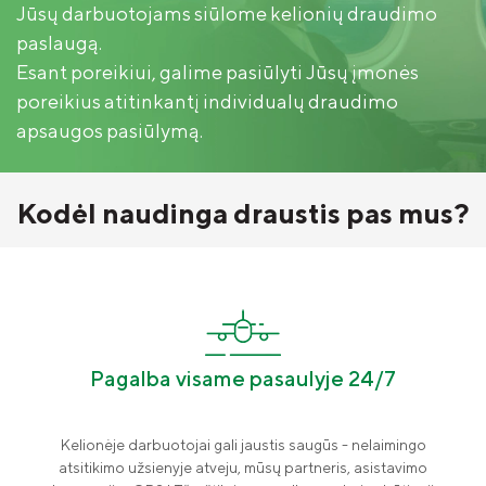
Pasėlių draudimas
Jūsų darbuotojams siūlome kelionių draudimo
Kokie privalumai?
paslaugą.
Apsauga nuo politinių ir karinių rizikų
„Compensa Life“ sveikatos draudimas
Ką apdraudžiame?
Esant poreikiui, galime pasiūlyti Jūsų įmonės
poreikius atitinkantį individualų draudimo
„Seesam“ sveikatos draudimas verslui
Daugiau apie paslaugą
Investicinis gyvybės draudimas
apsaugos pasiūlymą.
Dokumentai
„Compensa Life“ esminė informacija
draudėjui
Kontaktai
Kodėl naudinga draustis pas mus?
ADB „Compensa Vienna Insurance
Group“ kontaktai
Naujienos
„Compensa Life Vienna Insurance Group
SE“ Lietuvos filialo kontaktai
Apie mus
Valdyba ir stebėtojų taryba
Pagalba visame pasaulyje 24/7
Tvarumas
Kelionėje darbuotojai gali jaustis saugūs - nelaimingo
Teisinė informacija
atsitikimo užsienyje atveju, mūsų partneris, asistavimo