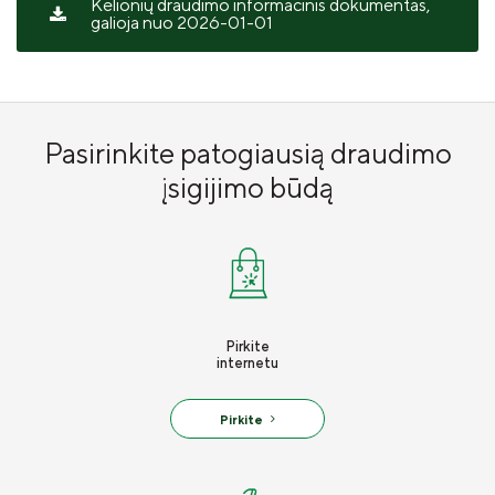
Kelionių draudimo informacinis dokumentas,
galioja nuo 2026-01-01
Pasirinkite patogiausią draudimo
įsigijimo būdą
Pirkite
internetu
Pirkite