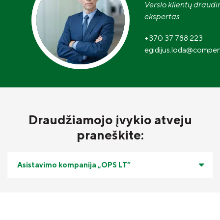
Verslo klientų draud
ekspertas
+370 37 788 223
egidijus.loda@compen
Draudžiamojo įvykio atveju
praneškite:
Asistavimo kompanija „OPS LT“