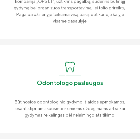
kompanija „OPS LT“, užtikrins pagalbą, suderins būtinąjį
Finansinė informacija
gydymą bei organizuos transportavimą, jei tolio prireiktų.
Pagalba užsienyje teikiama visą parą, bet kurioje šalyje
Draudimo tarpininkų sąrašas
visame pasaulyje.
Karjera
Draudimo taisyklės
Susisiekite
Odontologo paslaugos
Būtinosios odontologinio gydymo išlaidos apmokamos,
esant stipriam skausmui ir ūmiems uždegimams arba kai
gydymas reikalingas dėl nelaimingo atsitikimo.