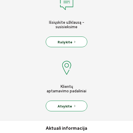
Išsiųskite užklausą -
susisieksime
Rašykite
Klientų
aptarnavimo padaliniai
Atvykite
Aktuali informacija