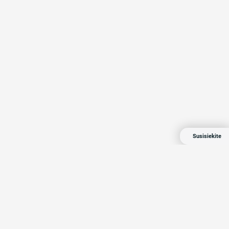
Susisiekite
Compensa 2024 Visos teisės saugomos
Privatumo politika