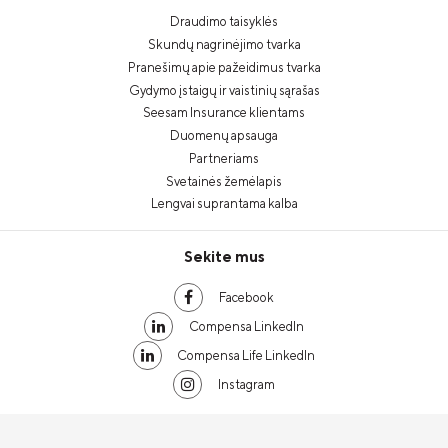
Draudimo taisyklės
Skundų nagrinėjimo tvarka
Pranešimų apie pažeidimus tvarka
Gydymo įstaigų ir vaistinių sąrašas
Seesam Insurance klientams
Duomenų apsauga
Partneriams
Svetainės žemėlapis
Lengvai suprantama kalba
Sekite mus
Facebook
Compensa LinkedIn
Compensa Life LinkedIn
Instagram