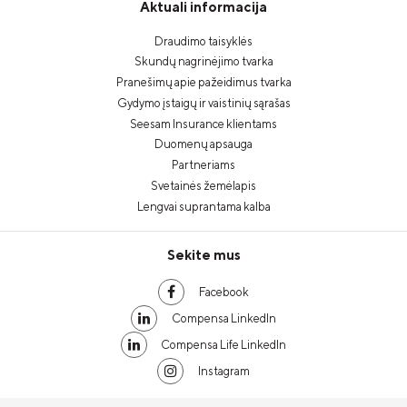
Aktuali informacija
Draudimo taisyklės
Skundų nagrinėjimo tvarka
Pranešimų apie pažeidimus tvarka
Gydymo įstaigų ir vaistinių sąrašas
Seesam Insurance klientams
Duomenų apsauga
Partneriams
Svetainės žemėlapis
Lengvai suprantama kalba
Sekite mus
Facebook
Compensa LinkedIn
Compensa Life LinkedIn
Instagram