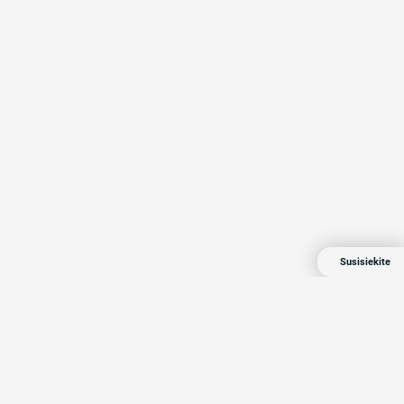
Susisiekite
Compensa 2024 Visos teisės saugomos
Privatumo politika