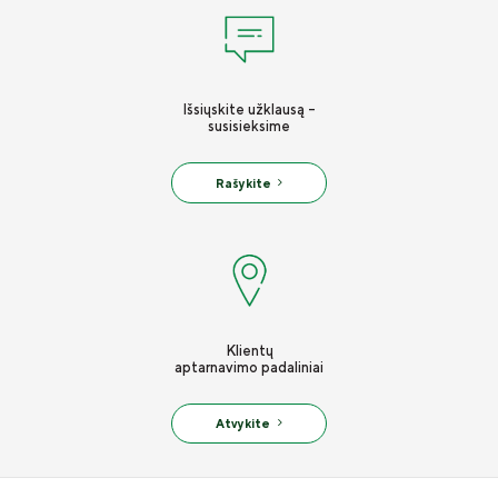
Išsiųskite užklausą -
susisieksime
Rašykite
Klientų
aptarnavimo padaliniai
Atvykite