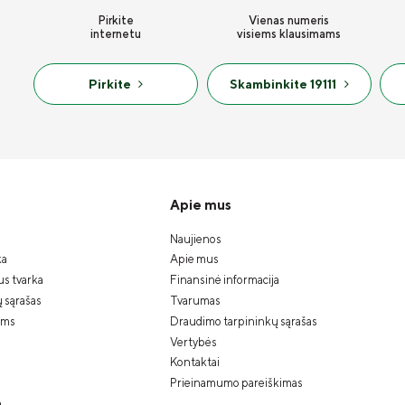
Pirkite
Vienas numeris
internetu
visiems klausimams
Pirkite
Skambinkite 19111
Apie mus
Naujienos
ka
Apie mus
s tvarka
Finansinė informacija
ų sąrašas
Tvarumas
ams
Draudimo tarpininkų sąrašas
Vertybės
Kontaktai
Prieinamumo pareiškimas
a