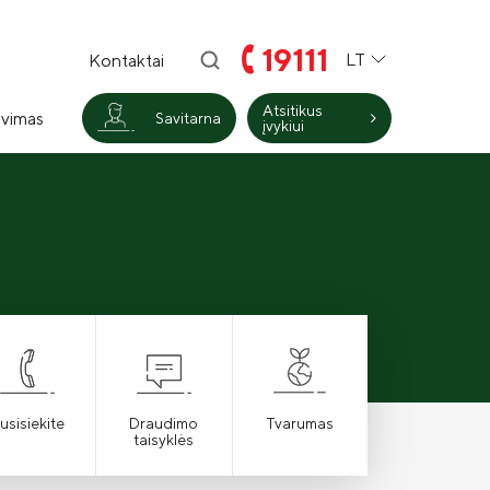
19111
LT
Kontaktai
Atsitikus
avimas
Savitarna
įvykiui
Atgal
usisiekite
Draudimo
Tvarumas
taisyklės