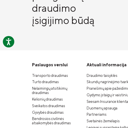
draudimo
įsigijimo būdą
Paslaugos verslui
Aktuali informacija
Transporto draudimas
Draudimo taisyklės
Turto draudimas
Skundų nagrinėjimo tvar
Nelaimingų atsitikimų
Pranešimų apie pažeidimu
draudimas
Gydymo įstaigų ir vaistini
Kelionių draudimas
Seesam Insurance klient
Sveikatos draudimas
Duomenų apsauga
Gyvybės draudimas
Partneriams
Bendrosios civilinės
Svetainės žemėlapis
atsakomybės draudimas
Lengvai suprantama kalb