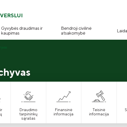
VERSLUI
Gyvybės draudimas ir
Bendroji civilinė
Laid
kaupimas
atsakomybė
hyvas
rchyvas
ir
Draudimo
Finansinė
Teisinė
S
ų
tarpininkų
informacija
informacija
sąrašas