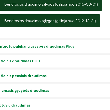
Bendrosios draudimo sąlygos (galioja nuo 2015-03-01)
Bendrosios draudimo sąlygos (galioja nuo 2012-12-21)
ntuotų palūkanų gyvybės draudimas Plius
ticinis draudimas Plius
sticinis pensinis draudimas
iamasis gyvybės draudimas
otuvių draudimas