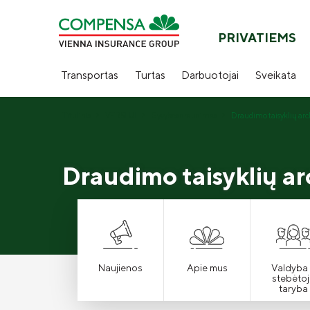
PRIVATIEMS
Transportas
Turtas
Darbuotojai
Sveikata
Titulinis
VERSLUI
Gyvybės draudimas
Draudimo taisyklių arc
Draudimo taisyklių a
Naujienos
Apie mus
Valdyba 
stebėtoj
taryba