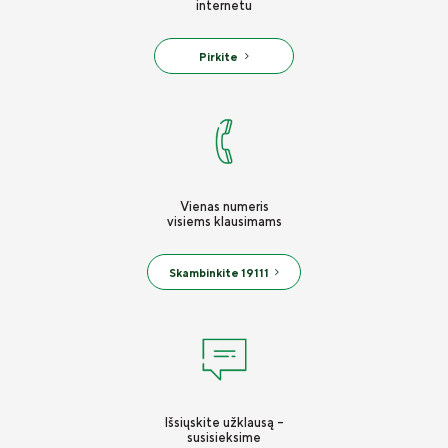
internetu
Draudimo taisyklės
Susisiekite
Pirkite
Vienas numeris
visiems klausimams
Skambinkite 19111
Išsiųskite užklausą -
susisieksime