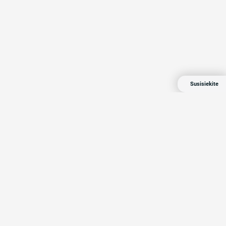
Susisiekite
Compensa 2024 Visos teisės saugomos
Privatumo politika
.
Member of Vienna Insurance Group