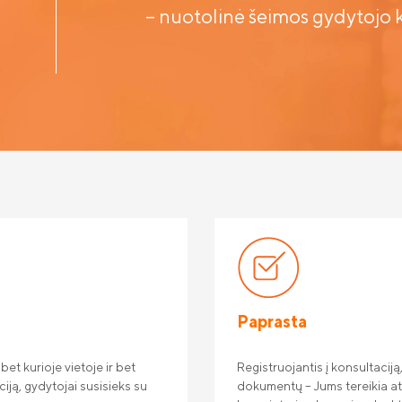
– nuotolinė šeimos gydytojo ko
Paprasta
et kurioje vietoje ir bet
Registruojantis į konsultacij
iją, gydytojai susisieks su
dokumentų – Jums tereikia atl