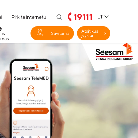
19111
LT
i
Pirkite internetu
ę
Atsitikus
tis
Savitarna
įvykiui
imas
Atgal