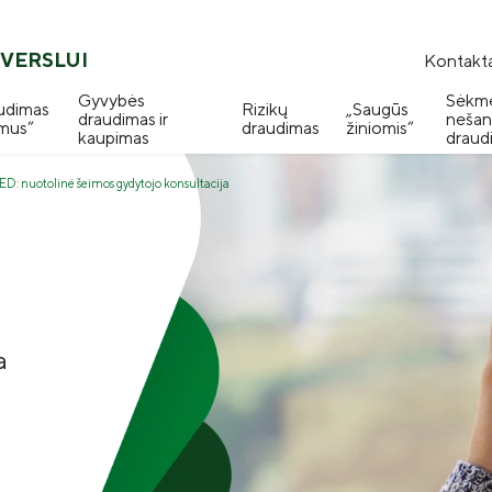
VERSLUI
Kontakta
Gyvybės
Sėkm
udimas
Rizikų
„Saugūs
draudimas ir
nešan
mus“
draudimas
žiniomis“
kaupimas
draud
: nuotolinė šeimos gydytojo konsultacija
a