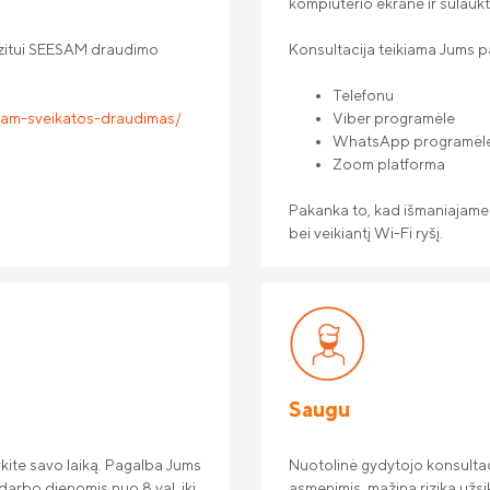
kompiuterio ekrane ir sulaukt
vizitui SEESAM draudimo
Konsultacija teikiama Jums 
Telefonu
sam-sveikatos-draudimas/
Viber programėle
WhatsApp programėl
Zoom platforma
Pakanka to, kad išmaniajame
bei veikiantį Wi-Fi ryšį.
Saugu
ykite savo laiką. Pagalba Jums
Nuotolinė gydytojo konsultac
darbo dienomis nuo 8 val. iki
asmenimis, mažina riziką užsikr