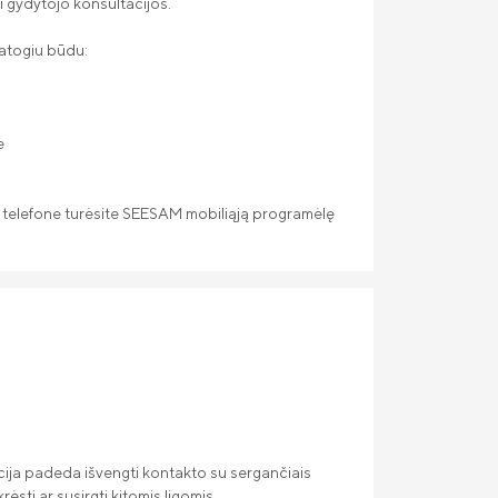
i gydytojo konsultacijos.
patogiu būdu:
e
 telefone turėsite SEESAM mobiliąją programėlę
ija padeda išvengti kontakto su sergančiais
ėsti ar susirgti kitomis ligomis.