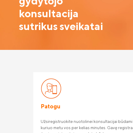
gydytojo
konsultacija
sutrikus sveikatai
Patogu
Užsiregistruokite nuotolinei konsultacijai būdami b
kuriuo metu vos per kelias minutes. Gavę registrac