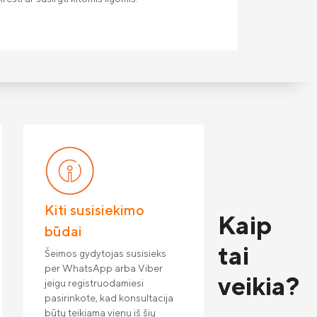
Kiti susisiekimo
Kaip
būdai
tai
Šeimos gydytojas susisieks
per WhatsApp arba Viber
veikia?
jeigu registruodamiesi
pasirinkote, kad konsultacija
būtų teikiama vienu iš šių