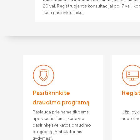
20 val. Registruojantis konsultacijai po 17 val., ko
Jūsų pasirinktu laiku.
Pasitikrinkite
Regist
draudimo programą
Paslauga prieinama tik tiems
Užpildyki
apdraustiesiems, kurie yra
nuotoline
pasirinkę sveikatos draudimo
programą „Ambulatorinis
gydymas“.