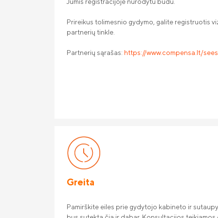
Jumis registracijoje nurodytu būdu.
Prireikus tolimesnio gydymo, galite registruotis 
partnerių tinkle.
Partnerių sąrašas:
https://www.compensa.lt/see
Greita
Pamirškite eiles prie gydytojo kabineto ir sutaup
bus sutekta čia ir dabar. Konsultacijos teikiamos 