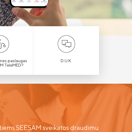
ines paslaugas
D.U.K.
SAM TeleMED?
tiems SEESAM sveikatos draudimu