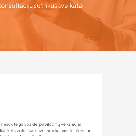
nsultacija sutrikus sveikatai.
ą, nesukite galvos dėl papildomų veiksmų ar
ikti kelis veiksmus savo mobiliajame telefone ar