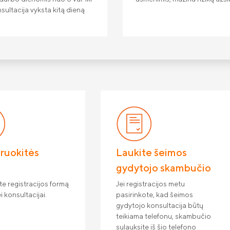
nsultacija vyksta kitą dieną
ruokitės
Laukite šeimos
gydytojo skambučio
te registracijos formą
Jei registracijos metu
i konsultacijai.
pasirinkote, kad šeimos
gydytojo konsultacija būtų
teikiama telefonu, skambučio
sulauksite iš šio telefono