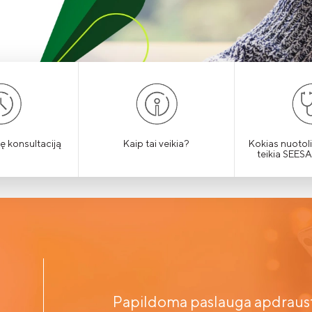
ę konsultaciją
Kaip tai veikia?
Kokias nuotol
teikia SEE
Papildoma paslauga apdraus