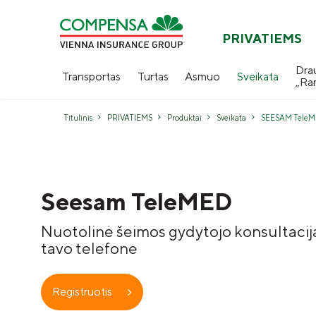
PRIVATIEMS
Dra
Transportas
Turtas
Asmuo
Sveikata
„Ra
Titulinis
PRIVATIEMS
Produktai
Sveikata
SEESAM TeleMED
Seesam TeleMED
Nuotolinė šeimos gydytojo konsultacij
tavo telefone
Registruotis